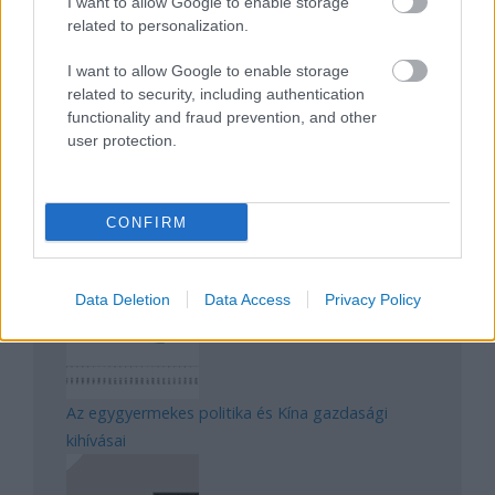
I want to allow Google to enable storage
related to personalization.
Magyarország rejtett gyöngyszemei
I want to allow Google to enable storage
related to security, including authentication
functionality and fraud prevention, and other
user protection.
CONFIRM
Mik alakítják a gondolkodásod? Avagy a kognitív
torzítások
Data Deletion
Data Access
Privacy Policy
Az egygyermekes politika és Kína gazdasági
kihívásai