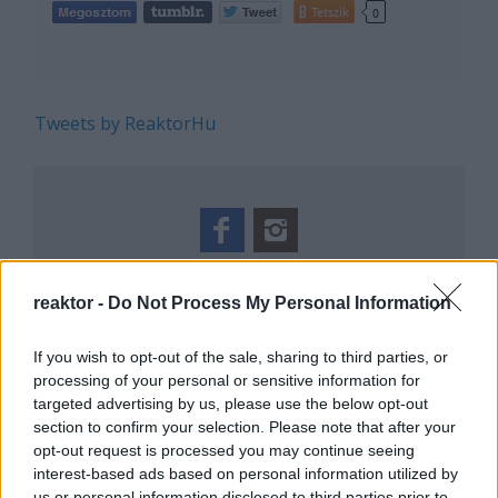
Tetszik
0
Tweets by ReaktorHu
REAKTOR
reaktor -
Do Not Process My Personal Information
LEGNÉPSZERŰBB
If you wish to opt-out of the sale, sharing to third parties, or
Manaus: a dzsungel szívének városa
processing of your personal or sensitive information for
targeted advertising by us, please use the below opt-out
Magyarország rejtett gyöngyszemei
section to confirm your selection. Please note that after your
Az egygyermekes politika és Kína gazdasági
opt-out request is processed you may continue seeing
kihívásai
interest-based ads based on personal information utilized by
Mik alakítják a gondolkodásod? Avagy a
us or personal information disclosed to third parties prior to