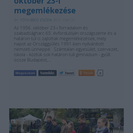
október 23-i
megemlékezése
BY:
TÓTH BÍRÓ ZSÓFIA
2021. OKT 27.
Az 1956. október 23-i forradalom és
szabadságharc 65. évfordulóján országszerte és a
határon túl is zajlottak megemlékezések, mely
napot az Országgyűlés 1991-ben nyilvánított
nemzeti ünneppé. Számtalan egyesület, szervezet,
iskola - köztük sok határon túli gimnázium - gyűlt
össze Budapest,…
Tetszik
0