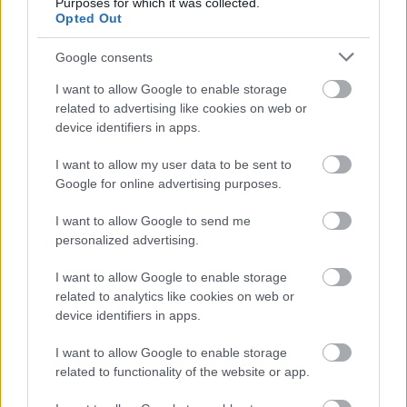
Purposes for which it was collected.
A közlekedés mérföldkövei
Opted Out
Google consents
I want to allow Google to enable storage
related to advertising like cookies on web or
device identifiers in apps.
A világ legveszélyesebb migrációs útvonalai: A
I want to allow my user data to be sent to
Közép-Mediterrán útvonal, A Darién-régió és az
Google for online advertising purposes.
Indiai-óceáni út
I want to allow Google to send me
personalized advertising.
I want to allow Google to enable storage
related to analytics like cookies on web or
device identifiers in apps.
Manaus: a dzsungel szívének városa
I want to allow Google to enable storage
related to functionality of the website or app.