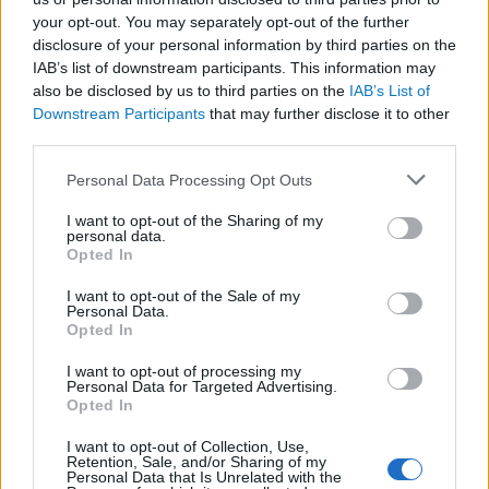
kognitív torzítások
your opt-out. You may separately opt-out of the further
disclosure of your personal information by third parties on the
A világ legveszélyesebb migrációs útvonalai: A
IAB’s list of downstream participants. This information may
Közép-Mediterrán útvonal, A Darién-régió és
also be disclosed by us to third parties on the
IAB’s List of
az Indiai-óceáni út
Downstream Participants
that may further disclose it to other
A közlekedés mérföldkövei
third parties.
Please note that this website/app uses one or more Google
Personal Data Processing Opt Outs
FACEBOOK
services and may gather and store information including but
not limited to your visit or usage behaviour. You may click to
I want to opt-out of the Sharing of my
personal data.
grant or deny consent to Google and its third-party tags to
Opted In
use your data for below specified purposes in below Google
consent section.
I want to opt-out of the Sale of my
Personal Data.
Opted In
LEGFRISSEBB
I want to opt-out of processing my
Personal Data for Targeted Advertising.
Opted In
I want to opt-out of Collection, Use,
Retention, Sale, and/or Sharing of my
Personal Data that Is Unrelated with the