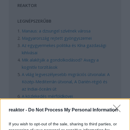
REAKTOR
LEGNÉPSZERŰBB
Manaus: a dzsungel szívének városa
Magyarország rejtett gyöngyszemei
Az egygyermekes politika és Kína gazdasági
kihívásai
Mik alakítják a gondolkodásod? Avagy a
kognitív torzítások
A világ legveszélyesebb migrációs útvonalai: A
Közép-Mediterrán útvonal, A Darién-régió és
az Indiai-óceáni út
A közlekedés mérföldkövei
reaktor -
Do Not Process My Personal Information
FACEBOOK
If you wish to opt-out of the sale, sharing to third parties, or