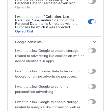
Personal Data for Targeted Advertising.
Opted In
I want to opt-out of Collection, Use,
Retention, Sale, and/or Sharing of my
Personal Data that Is Unrelated with the
Purposes for which it was collected.
Manaus: a dzsungel szívének városa
Opted Out
Google consents
I want to allow Google to enable storage
related to advertising like cookies on web or
device identifiers in apps.
Magyarország rejtett gyöngyszemei
I want to allow my user data to be sent to
Google for online advertising purposes.
I want to allow Google to send me
personalized advertising.
I want to allow Google to enable storage
Mik alakítják a gondolkodásod? Avagy a kognitív
related to analytics like cookies on web or
torzítások