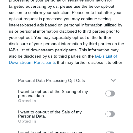
processing of your personal or sensitive information for
targeted advertising by us, please use the below opt-out
section to confirm your selection. Please note that after your
opt-out request is processed you may continue seeing
LEGFRISSEBB
interest-based ads based on personal information utilized by
us or personal information disclosed to third parties prior to
your opt-out. You may separately opt-out of the further
disclosure of your personal information by third parties on the
IAB’s list of downstream participants. This information may
also be disclosed by us to third parties on the
IAB’s List of
Downstream Participants
that may further disclose it to other
third parties.
A közlekedés mérföldkövei
Please note that this website/app uses one or more Google
Personal Data Processing Opt Outs
services and may gather and store information including but
not limited to your visit or usage behaviour. You may click to
I want to opt-out of the Sharing of my
personal data.
grant or deny consent to Google and its third-party tags to
Opted In
use your data for below specified purposes in below Google
consent section.
A világ legveszélyesebb migrációs útvonalai: A
I want to opt-out of the Sale of my
Personal Data.
Közép-Mediterrán útvonal, A Darién-régió és az
Opted In
Indiai-óceáni út
I want to opt-out of processing my