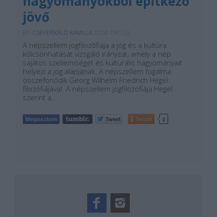
hagyományokból építkező
jövő
BY:
CSEPERKÁLÓ KAMILLA
2024. OKT 23.
A népszellem jogfilozófiája a jog és a kultúra
kölcsönhatását vizsgáló irányzat, amely a nép
sajátos szellemiségét és kulturális hagyományait
helyezi a jog alapjának. A népszellem fogalma
összefonódik Georg Wilhelm Friedrich Hegel
filozófiájával. A népszellem jogfilozófiája Hegel
szerint a…
Tetszik
0