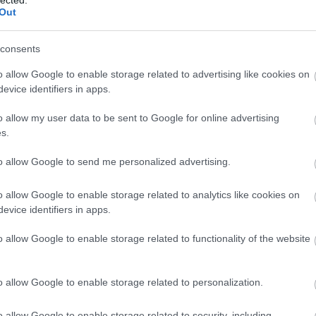
Out
Béke az ukránok
nélkül? Trump terve az
consents
orosz-ukrán háború
o allow Google to enable storage related to advertising like cookies on
befejezésére
evice identifiers in apps.
o allow my user data to be sent to Google for online advertising
BY:
BARANYI ESZTER
2025. FEB 22.
s.
Donald Trump amerikai elnök egyik
kampányszlogenje volt, hogy megválasztását
követően 24 órán belül vége lesz a
to allow Google to send me personalized advertising.
háborúnak. Bár ez nem sikerült, de az
amerikai elnök továbbra is első számú
o allow Google to enable storage related to analytics like cookies on
külpolitikai céljai között tartja az orosz-ukrán
evice identifiers in apps.
háború befejezését, mindezt azonban
meglepően az ukránok…
o allow Google to enable storage related to functionality of the website
Tetszik
0
o allow Google to enable storage related to personalization.
o allow Google to enable storage related to security, including