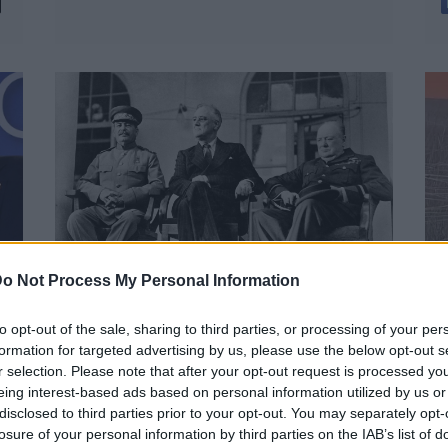
o Not Process My Personal Information
A budapesti
csúcstalálkozó
to opt-out of the sale, sharing to third parties, or processing of your per
formation for targeted advertising by us, please use the below opt-out s
példaképei
B
r selection. Please note that after your opt-out request is processed y
eing interest-based ads based on personal information utilized by us or
BY:
BEKE BALÁZS GÁBOR
2025. OKT 29.
m
disclosed to third parties prior to your opt-out. You may separately opt-
Az elmúlt bő két hétben Magyarországon és
losure of your personal information by third parties on the IAB’s list of
a világ más pontjain a nyilvánosságot egy