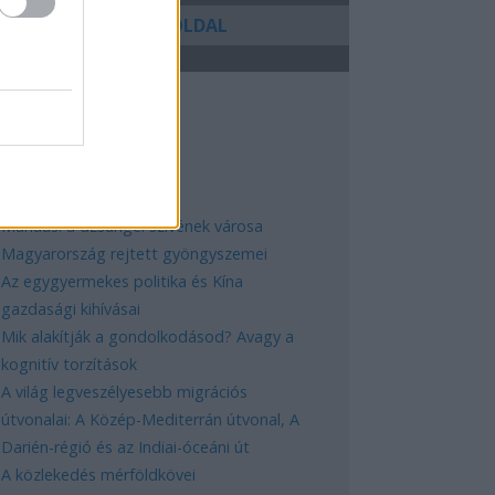
KÖVETKEZŐ OLDAL
EGNÉPSZERŰBB
Manaus: a dzsungel szívének városa
Magyarország rejtett gyöngyszemei
Az egygyermekes politika és Kína
gazdasági kihívásai
Mik alakítják a gondolkodásod? Avagy a
kognitív torzítások
A világ legveszélyesebb migrációs
útvonalai: A Közép-Mediterrán útvonal, A
Darién-régió és az Indiai-óceáni út
A közlekedés mérföldkövei