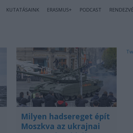
KUTATÁSAINK
ERASMUS+
PODCAST
RENDEZV
Tw
Milyen hadsereget épít
Moszkva az ukrajnai