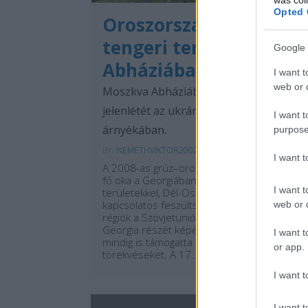
Opted 
Oroszország fekete-
tengeri terjeszkedése
Google 
Abháziában
I want t
web or d
Moszkva Abháziában erősíti tengeri
jelenlétét az ukrán támadások
I want t
árnyékában.
purpose
BY:
NEMETHVIKTOR2002
2025. MÁR 06.
I want 
A 2008-as grúz–orosz háború kitörésének
fő oka a Georgiában található szakadár
I want t
területekkel, Dél-Oszétiával és Abháziával
kapcsolatos feszültségek voltak. Ezek a
web or d
régiók a Szovjetunió, majd hivatalosan
Georgia részét képezték, azonban Moszkva
I want t
mindig is támogatta a szeparatista
or app.
törekvéseket. A 17…
I want t
Tetszik
0
I want t