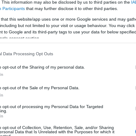
k
. This information may also be disclosed by us to third parties on the
IA
potenciális amerikai-orosz, majd később egy
g
Participants
that may further disclose it to other third parties.
amerikai-orosz-ukrán csúcstalálkozó
foglalkoztatta, melynek helyszínéül az
f
 that this website/app uses one or more Google services and may gath
amerikai elnök és Putyin egyaránt
including but not limited to your visit or usage behaviour. You may click 
Budapestet nevezték meg. Az esetleges
békekötés és a…
 to Google and its third-party tags to use your data for below specifi
ogle consent section.
Tetszik
0
l Data Processing Opt Outs
o opt-out of the Sharing of my personal data.
In
o opt-out of the Sale of my Personal Data.
In
to opt-out of processing my Personal Data for Targeted
ing.
In
o opt-out of Collection, Use, Retention, Sale, and/or Sharing
ersonal Data that Is Unrelated with the Purposes for which it
lected.