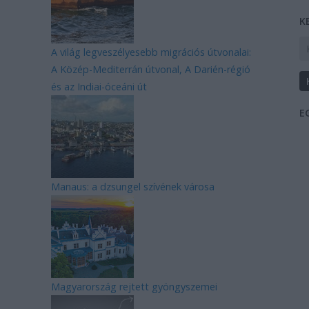
K
A világ legveszélyesebb migrációs útvonalai:
A Közép-Mediterrán útvonal, A Darién-régió
és az Indiai-óceáni út
E
Manaus: a dzsungel szívének városa
Magyarország rejtett gyöngyszemei