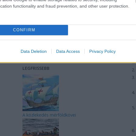
cation functionality and fraud prevention, and other user protection.
CONFIRM
Data Deletion
Data Access
Privacy Policy
REAKTOR
L
LEGFRISSEBB
A közlekedés mérföldkövei