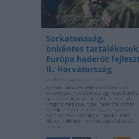
Sorkatonaság,
önkéntes tartalékosok
Európa haderőt fejlesz
II.: Horvátország
BY:
BARANYI ESZTER
2026. FEB 04.
Az európai haderőfejlesztést bemutató
cikksorozatunk első része egy vezető uniós
hatalom, Franciaország példáján keresztül
vizsgálta meg az európai haderőfejlesztés
trendjeit. A romló biztonsági környezet
azonban nem kizárólag a nagyokat érinti.
Második cikkünk Horvátországra fókuszál,
ahol a…