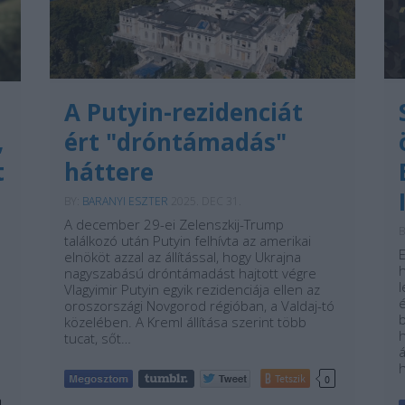
A Putyin-rezidenciát
,
ért "dróntámadás"
t
háttere
BY:
BARANYI ESZTER
2025. DEC 31.
A december 29-ei Zelenszkij-Trump
B
találkozó után Putyin felhívta az amerikai
elnököt azzal az állítással, hogy Ukrajna
nagyszabású dróntámadást hajtott végre
l
Vlagyimir Putyin egyik rezidenciája ellen az
é
oroszországi Novgorod régióban, a Valdaj-tó
b
közelében. A Kreml állítása szerint több
tucat, sőt…
Tetszik
0