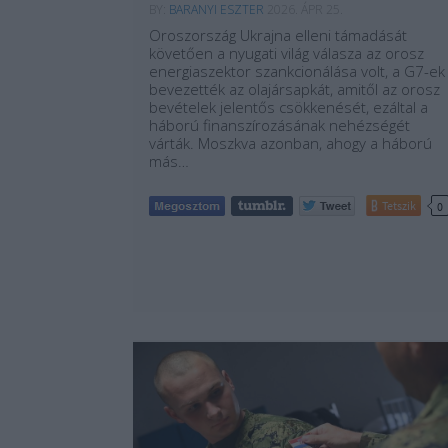
BY:
BARANYI ESZTER
2026. ÁPR 25.
Oroszország Ukrajna elleni támadását
követően a nyugati világ válasza az orosz
energiaszektor szankcionálása volt, a G7-ek
bevezették az olajársapkát, amitől az orosz
bevételek jelentős csökkenését, ezáltal a
háború finanszírozásának nehézségét
várták. Moszkva azonban, ahogy a háború
más…
Tetszik
0