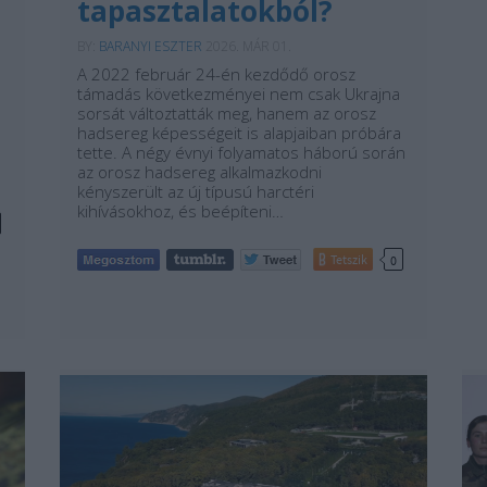
tapasztalatokból?
BY:
BARANYI ESZTER
2026. MÁR 01.
A 2022 február 24-én kezdődő orosz
támadás következményei nem csak Ukrajna
sorsát változtatták meg, hanem az orosz
hadsereg képességeit is alapjaiban próbára
tette. A négy évnyi folyamatos háború során
az orosz hadsereg alkalmazkodni
kényszerült az új típusú harctéri
kihívásokhoz, és beépíteni…
Tetszik
0