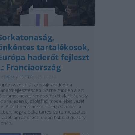
Sorkatonaság,
önkéntes tartalékosok,
Európa haderőt fejleszt
I.: Franciaország
Y:
BARANYI ESZTER
2025. DEC 18.
Európa-szerte új korszak kezdődik a
haderőfejlesztésben. Szinte minden állam
étszámot növel, rendszereket alakít át, vagy
pp teljesen új szolgálati modelleket vezet
e. A kontinens hosszú ideig élt abban a
hitben, hogy a béke tartós és természetes
állapot, ám az orosz–ukrán háború néhány
hónap…