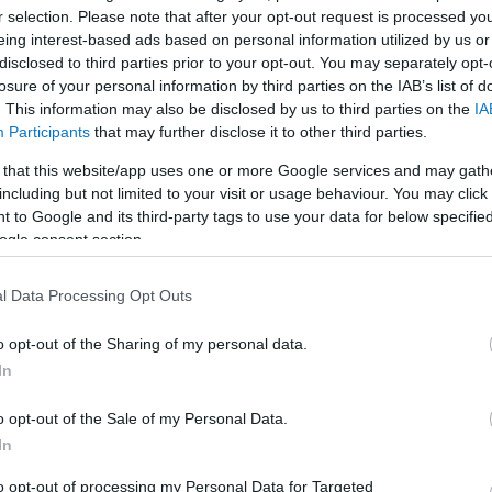
r selection. Please note that after your opt-out request is processed y
eing interest-based ads based on personal information utilized by us or
LEGFRISSEBB
disclosed to third parties prior to your opt-out. You may separately opt-
losure of your personal information by third parties on the IAB’s list of
. This information may also be disclosed by us to third parties on the
IA
Participants
that may further disclose it to other third parties.
 that this website/app uses one or more Google services and may gath
including but not limited to your visit or usage behaviour. You may click 
 to Google and its third-party tags to use your data for below specifi
A közlekedés mérföldkövei
ogle consent section.
l Data Processing Opt Outs
K
o opt-out of the Sharing of my personal data.
In
A világ legveszélyesebb migrációs útvonalai:
A Közép-Mediterrán útvonal, A Darién-régió
o opt-out of the Sale of my Personal Data.
és az Indiai-óceáni út
In
E
to opt-out of processing my Personal Data for Targeted