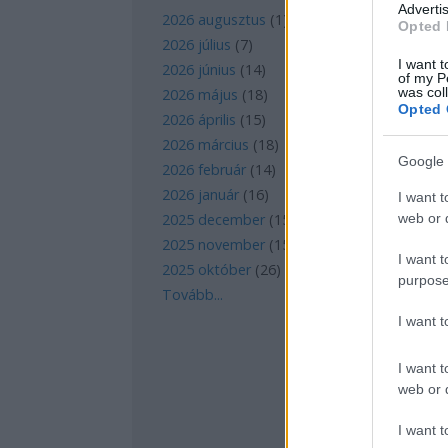
Advertis
2026 augusztus
(
1
)
Opted 
2026 július
(
7
)
I want t
2026 június
(
14
)
of my P
was col
2026 május
(
18
)
Opted 
2026 április
(
15
)
2026 március
(
18
)
Google 
2026 február
(
14
)
2026 január
(
16
)
I want t
web or d
2025 december
(
15
)
2025 november
(
15
)
I want t
2025 október
(
26
)
purpose
Tovább
...
I want 
I want t
web or d
I want t