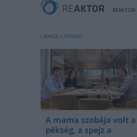
REAKTON
CÍMKÉK
»
PÉKÁRU
A mama szobája volt a
pékség, a spejz a