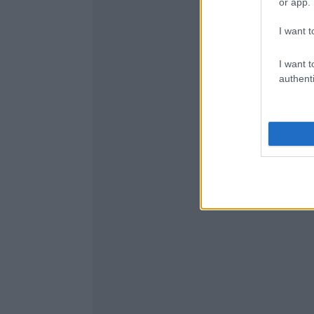
or app.
I want t
I want t
authenti