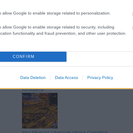
o allow Google to enable storage related to personalization.
o allow Google to enable storage related to security, including
Az egygyermekes politika és Kína gazdasági
cation functionality and fraud prevention, and other user protection.
kihívásai
CONFIRM
Data Deletion
Data Access
Privacy Policy
Japán sebességre kapcsol – A gyorsvasút
forradalma
Kína felkapott cyberpunk városa: Csungking