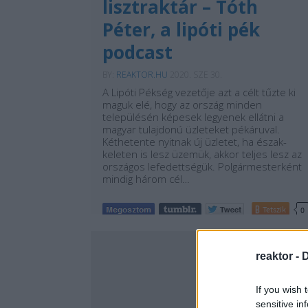
lisztraktár – Tóth
Péter, a lipóti pék
podcast
BY:
REAKTOR.HU
2020. SZE 30.
A Lipóti Pékség vezetője azt a célt tűzte ki
maguk elé, hogy az ország minden
településén képesek legyenek ellátni a
magyar tulajdonú üzleteket pékáruval.
Kéthetente nyitnak új üzletet, ha észak-
keleten is lesz üzemük, akkor teljes lesz az
országos lefedettségük. Polgármesterként
mindig három cél…
Tetszik
0
reaktor -
D
If you wish 
sensitive in