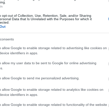
ing.
In
o opt-out of Collection, Use, Retention, Sale, and/or Sharing
ersonal Data that Is Unrelated with the Purposes for which it
lected.
Manaus: a dzsungel szívének városa
Out
consents
o allow Google to enable storage related to advertising like cookies on
evice identifiers in apps.
Magyarország rejtett gyöngyszemei
o allow my user data to be sent to Google for online advertising
s.
to allow Google to send me personalized advertising.
o allow Google to enable storage related to analytics like cookies on
Mik alakítják a gondolkodásod? Avagy a
evice identifiers in apps.
kognitív torzítások
o allow Google to enable storage related to functionality of the website