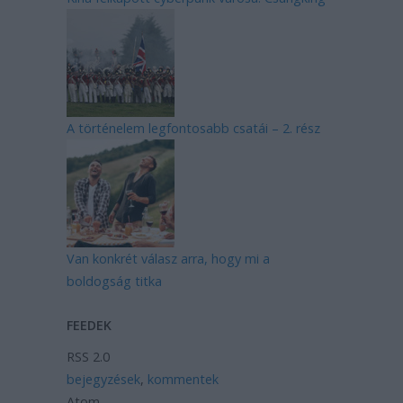
A történelem legfontosabb csatái – 2. rész
Van konkrét válasz arra, hogy mi a
boldogság titka
FEEDEK
RSS 2.0
bejegyzések
,
kommentek
Atom