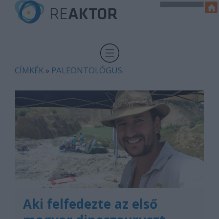
CÍMKÉK
»
PALEONTOLÓGUS
Aki felfedezte az első