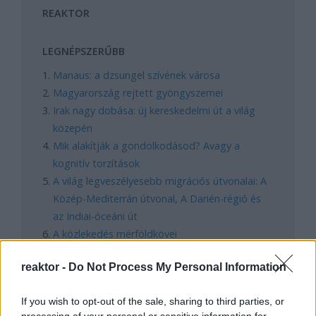
REAKTOR
LEGNÉPSZERŰBB
Manaus: a dzsungel szívének városa
Magyarország rejtett gyöngyszemei
Irak nagy dobása: új kereskedelmi út a világ
közepén
Mik alakítják a gondolkodásod? Avagy a
kognitív torzítások
A világ legveszélyesebb migrációs útvonalai: A
Közép-Mediterrán útvonal, A Darién-régió és
az Indiai-óceáni út
A közlekedés mérföldkövei
reaktor -
Do Not Process My Personal Information
FACEBOOK
If you wish to opt-out of the sale, sharing to third parties, or