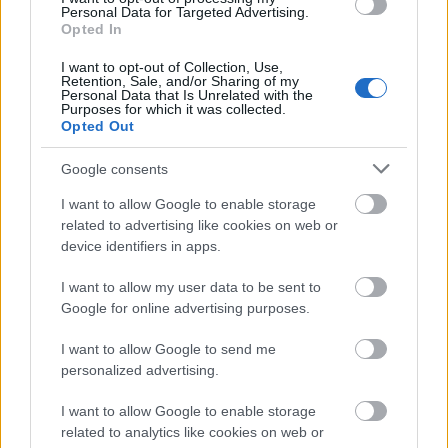
Personal Data for Targeted Advertising.
Opted In
I want to opt-out of Collection, Use,
Retention, Sale, and/or Sharing of my
Personal Data that Is Unrelated with the
A világ legveszélyesebb migrációs útvonalai: A
Purposes for which it was collected.
Közép-Mediterrán útvonal, A Darién-régió és az
Opted Out
Indiai-óceáni út
Google consents
I want to allow Google to enable storage
related to advertising like cookies on web or
device identifiers in apps.
I want to allow my user data to be sent to
Manaus: a dzsungel szívének városa
Google for online advertising purposes.
I want to allow Google to send me
personalized advertising.
I want to allow Google to enable storage
related to analytics like cookies on web or
Magyarország rejtett gyöngyszemei