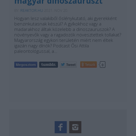
magyar dinoszauruszt
BY:
REAKTOR.HU
2021. NOV 20.
Hogyan lesz valakiből őslénykutató, aki gyerekként
benzinkutasnak készül? A gyíkokhoz vagy a
madarakhoz álltak közelebb a dinoszauruszok? A
növényevők vagy a ragadozók növesztettek tollakat?
Magyarország egykori területén miért nem éltek
igazán nagy dínók? Podcast Ősi Attila
paleontológussal, a…
Tetszik
0