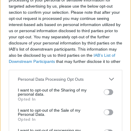
processing of your personal or sensitive information for
targeted advertising by us, please use the below opt-out
section to confirm your selection. Please note that after your
opt-out request is processed you may continue seeing
LEGFRISSEBB
interest-based ads based on personal information utilized by
us or personal information disclosed to third parties prior to
your opt-out. You may separately opt-out of the further
disclosure of your personal information by third parties on the
IAB’s list of downstream participants. This information may
also be disclosed by us to third parties on the
IAB’s List of
Downstream Participants
that may further disclose it to other
third parties.
Irak nagy dobása: új kereskedelmi út a világ
közepén
Please note that this website/app uses one or more Google
Personal Data Processing Opt Outs
services and may gather and store information including but
not limited to your visit or usage behaviour. You may click to
I want to opt-out of the Sharing of my
personal data.
grant or deny consent to Google and its third-party tags to
Opted In
use your data for below specified purposes in below Google
consent section.
I want to opt-out of the Sale of my
Personal Data.
A közlekedés mérföldkövei
Opted In
I want to opt-out of processing my