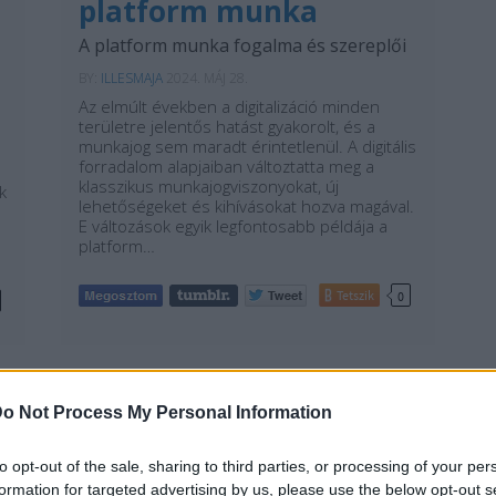
platform munka
A platform munka fogalma és szereplői
BY:
ILLESMAJA
2024. MÁJ 28.
Az elmúlt években a digitalizáció minden
területre jelentős hatást gyakorolt, és a
munkajog sem maradt érintetlenül. A digitális
forradalom alapjaiban változtatta meg a
klasszikus munkajogviszonyokat, új
k
lehetőségeket és kihívásokat hozva magával.
E változások egyik legfontosabb példája a
platform…
Tetszik
0
o Not Process My Personal Information
to opt-out of the sale, sharing to third parties, or processing of your per
REAKTOR
L
formation for targeted advertising by us, please use the below opt-out s