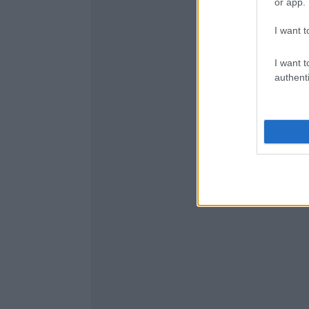
or app.
I want t
I want t
authenti