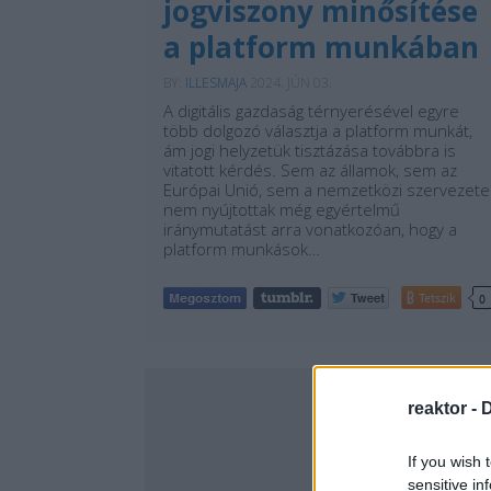
jogviszony minősítése
a platform munkában
BY:
ILLESMAJA
2024. JÚN 03.
A digitális gazdaság térnyerésével egyre
több dolgozó választja a platform munkát,
ám jogi helyzetük tisztázása továbbra is
vitatott kérdés. Sem az államok, sem az
Európai Unió, sem a nemzetközi szervezete
nem nyújtottak még egyértelmű
iránymutatást arra vonatkozóan, hogy a
platform munkások…
Tetszik
0
reaktor -
D
If you wish 
sensitive in