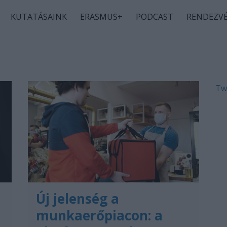
KUTATÁSAINK
ERASMUS+
PODCAST
RENDEZV
Tw
Új jelenség a
munkaerőpiacon: a