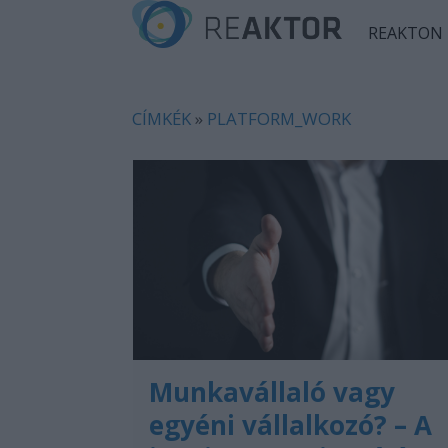
REAKTON
CÍMKÉK
»
PLATFORM_WORK
Munkavállaló vagy
egyéni vállalkozó? – A