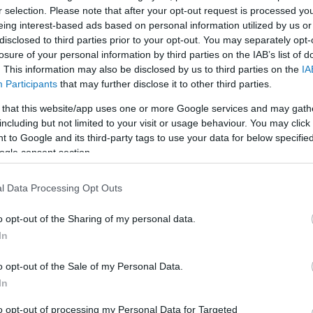
r selection. Please note that after your opt-out request is processed y
eing interest-based ads based on personal information utilized by us or
LEGFRISSEBB
disclosed to third parties prior to your opt-out. You may separately opt-
losure of your personal information by third parties on the IAB’s list of
. This information may also be disclosed by us to third parties on the
IA
Participants
that may further disclose it to other third parties.
 that this website/app uses one or more Google services and may gath
including but not limited to your visit or usage behaviour. You may click 
 to Google and its third-party tags to use your data for below specifi
Irak nagy dobása: új kereskedelmi út a világ
ogle consent section.
közepén
l Data Processing Opt Outs
K
o opt-out of the Sharing of my personal data.
In
A közlekedés mérföldkövei
o opt-out of the Sale of my Personal Data.
In
E
to opt-out of processing my Personal Data for Targeted