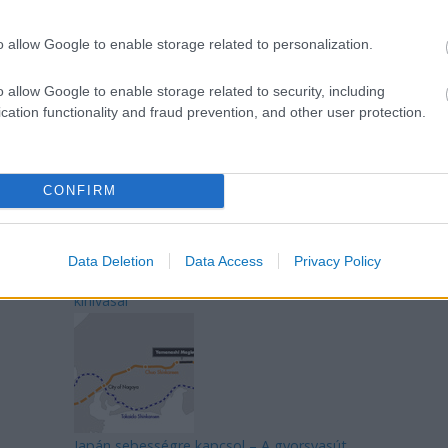
o allow Google to enable storage related to personalization.
o allow Google to enable storage related to security, including
Mik alakítják a gondolkodásod? Avagy a
cation functionality and fraud prevention, and other user protection.
kognitív torzítások
CONFIRM
Data Deletion
Data Access
Privacy Policy
Az egygyermekes politika és Kína gazdasági
kihívásai
Japán sebességre kapcsol – A gyorsvasút