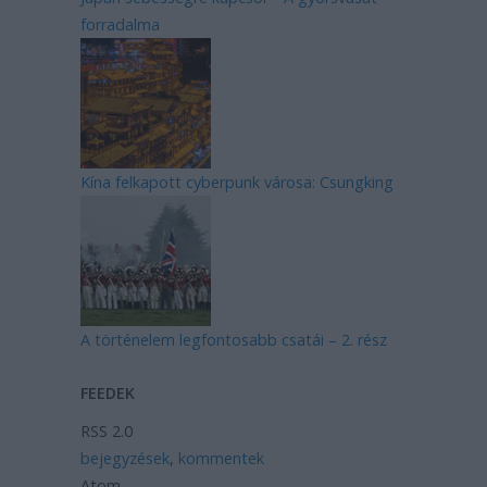
forradalma
Kína felkapott cyberpunk városa: Csungking
A történelem legfontosabb csatái – 2. rész
FEEDEK
RSS 2.0
bejegyzések
,
kommentek
Atom