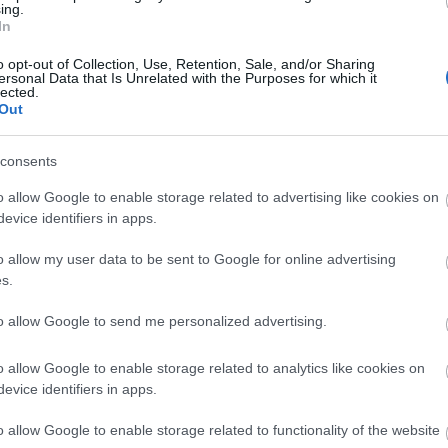
ing.
In
o opt-out of Collection, Use, Retention, Sale, and/or Sharing
A világ legveszélyesebb migrációs útvonalai:
ersonal Data that Is Unrelated with the Purposes for which it
lected.
A Közép-Mediterrán útvonal, A Darién-régió
Out
és az Indiai-óceáni út
consents
o allow Google to enable storage related to advertising like cookies on
evice identifiers in apps.
o allow my user data to be sent to Google for online advertising
Manaus: a dzsungel szívének városa
s.
to allow Google to send me personalized advertising.
o allow Google to enable storage related to analytics like cookies on
evice identifiers in apps.
Magyarország rejtett gyöngyszemei
o allow Google to enable storage related to functionality of the website