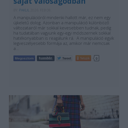
saját valóságodban
BY:
PAKLIL
2026. FEB 08.
A manipulációról mindenki hallott már, ez nem egy
újkeletű dolog. Azonban a manipuláció különböző
változatairól már sokkal kevesebben tudnak, pedig
ha tudatában vagyunk egy-egy módszernek sokkal
hatékonyabban is reagálunk rá. A manipuláció egyik
legveszélyesebb formája az, amikor már nemcsak
a…
Tetszik
0