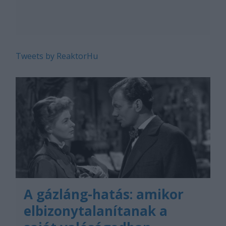
Tweets by ReaktorHu
A gázláng-hatás: amikor
elbizonytalanítanak a