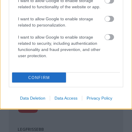
I want to allow Google to enable storage
Magyarország rejtett gyöngyszemei
related to functionality of the website or app.
Az egygyermekes politika és Kína gazdasági
kihívásai
I want to allow Google to enable storage
related to personalization.
Mik alakítják a gondolkodásod? Avagy a
kognitív torzítások
I want to allow Google to enable storage
A világ legveszélyesebb migrációs útvonalai: A
related to security, including authentication
Közép-Mediterrán útvonal, A Darién-régió és
functionality and fraud prevention, and other
az Indiai-óceáni út
user protection.
A közlekedés mérföldkövei
FACEBOOK
CONFIRM
Reaktor
Data Deletion
Data Access
Privacy Policy
LEGFRISSEBB