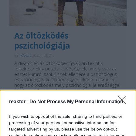
Az öltözködés
pszichológiája
BY:
PAKLIL
2025. JÚL 21.
A divatot és az öltözködést gyakran tekintik
felszínesnek – puszta külsőségnek, amely csak az
esztétikumról szól. Ennek ellenére a pszichológus
és szociológus körökben egyre inkább felismerik,
hogy az öltözködés mély pszichológiai jelentőséggel
bír. A ruházkodásunk nemcsak tükrözi
személyiségünket,…
reaktor -
Do Not Process My Personal Information
Tetszik
0
If you wish to opt-out of the sale, sharing to third parties, or
processing of your personal or sensitive information for
targeted advertising by us, please use the below opt-out
section to confirm your selection. Please note that after your