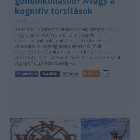
gondolkodásod? Avagy a
kognitív torzítások
BY:
PAKLIL
2026. JÚL 13.
Az emberi döntéshozatalról sokáig azt gondoltuk,
hogy alapvetően racionális: mérlegelünk,
összehasonlítunk, majd a legjobb lehetőséget
választjuk. A valóság azonban ennél jóval
összetettebb. A mindennapi döntéseinket – a
vásárlástól a tanuláson át egészen a párkapcsolati
vagy pénzügyi kérdésekig –…
Tetszik
0