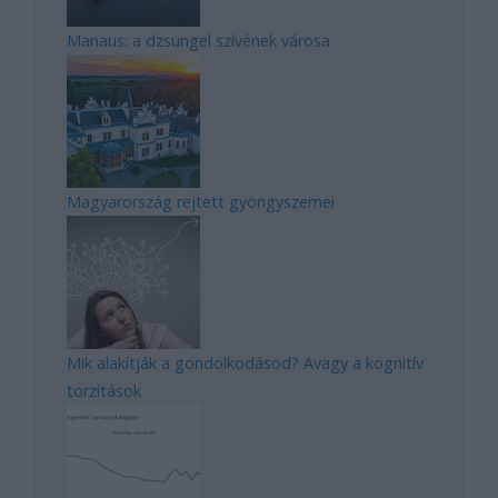
Manaus: a dzsungel szívének városa
Magyarország rejtett gyöngyszemei
Mik alakítják a gondolkodásod? Avagy a kognitív
torzítások