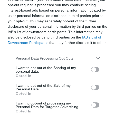
opt-out request is processed you may continue seeing
interest-based ads based on personal information utilized by
us or personal information disclosed to third parties prior to
your opt-out. You may separately opt-out of the further
disclosure of your personal information by third parties on the
IAB’s list of downstream participants. This information may
also be disclosed by us to third parties on the
IAB’s List of
Downstream Participants
that may further disclose it to other
third parties.
Please note that this website/app uses one or more Google
Personal Data Processing Opt Outs
services and may gather and store information including but
not limited to your visit or usage behaviour. You may click to
I want to opt-out of the Sharing of my
personal data.
grant or deny consent to Google and its third-party tags to
Helikopterszülők
Opted In
use your data for below specified purposes in below Google
consent section.
BY:
TMARCSELLO
2022. JÚN 17.
I want to opt-out of the Sale of my
Personal Data.
Ismerős az, amikor a szülők (de leginkább anyukák)
Opted In
még tinédzser, sőt akár felnőttkorban is a gyerekük
nyakában loholnak, állandóan azon aggódva, hogy
I want to opt-out of processing my
vajon a szemük fénye épségben van-e? Amikor
Personal Data for Targeted Advertising.
megparancsolják a gyereküknek, hogy mindenről
Opted In
tudósítson, merre jár, kivel találkozik mit evett…