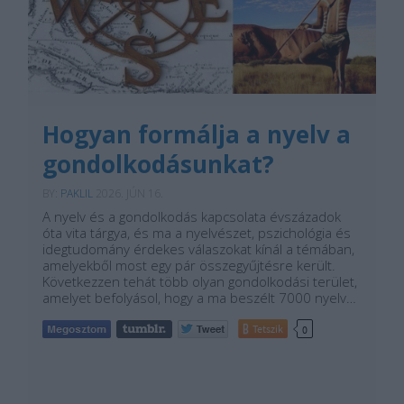
Hogyan formálja a nyelv a
gondolkodásunkat?
BY:
PAKLIL
2026. JÚN 16.
A nyelv és a gondolkodás kapcsolata évszázadok
óta vita tárgya, és ma a nyelvészet, pszichológia és
idegtudomány érdekes válaszokat kínál a témában,
amelyekből most egy pár összegyűjtésre került.
Következzen tehát több olyan gondolkodási terület,
amelyet befolyásol, hogy a ma beszélt 7000 nyelv…
Tetszik
0