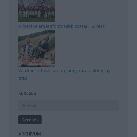
A történelem legfontosabb csatái – 2. rész
Van konkrét válasz arra, hogy mi a boldogság
titka
KERESÉS
ARCHÍVUM