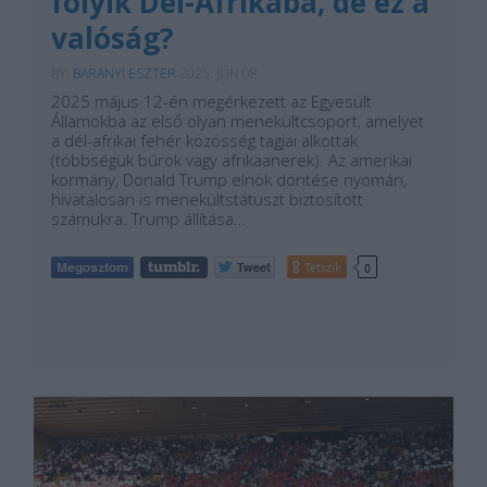
folyik Dél-Afrikába, de ez a
valóság?
BY:
BARANYI ESZTER
2025. JÚN 08.
2025 május 12-én megérkezett az Egyesült
Államokba az első olyan menekültcsoport, amelyet
a dél-afrikai fehér közösség tagjai alkottak
(többségük búrok vagy afrikaanerek). Az amerikai
kormány, Donald Trump elnök döntése nyomán,
hivatalosan is menekültstátuszt biztosított
számukra. Trump állítása…
Tetszik
0