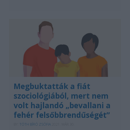
Megbuktatták a fiát
szociológiából, mert nem
volt hajlandó „bevallani a
fehér felsőbbrendűségét”
BY:
TÓTH BÍRÓ ZSÓFIA
2021. MÁR 30.