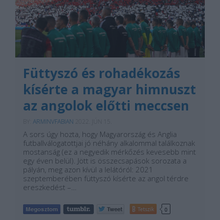
Füttyszó és rohadékozás
kísérte a magyar himnuszt
az angolok előtti meccsen
BY:
ARMINVFABIAN
2022. JÚN 15.
A sors úgy hozta, hogy Magyarország és Anglia
futballválogatottjai jó néhány alkalommal találkoznak
mostanság (ez a negyedik mérkőzés kevesebb mint
egy éven belül). Jött is összecsapások sorozata a
pályán, meg azon kívül a lelátóról: 2021
szeptemberében füttyszó kísérte az angol térdre
ereszkedést –…
Tetszik
0