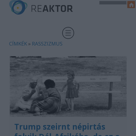
CÍMKÉK
»
RASSZIZMUS
Trump szeirnt népirtás