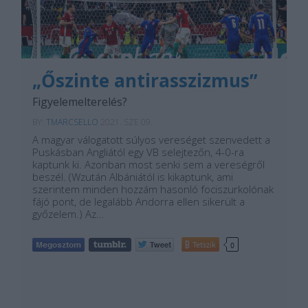
„Őszinte antirasszizmus”
Figyelemelterelés?
BY:
TMARCSELLO
2021. SZE 09.
A magyar válogatott súlyos vereséget szenvedett a
Puskásban Angliától egy VB selejtezőn, 4-0-ra
kaptunk ki. Azonban most senki sem a vereségről
beszél. (Wzután Albániától is kikaptunk, ami
szerintem minden hozzám hasonló fociszurkolónak
fájó pont, de legalább Andorra ellen sikerült a
győzelem.) Az…
Tetszik
0