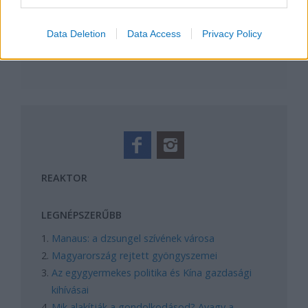
Tetszik
0
Data Deletion
Data Access
Privacy Policy
REAKTOR
LEGNÉPSZERŰBB
Manaus: a dzsungel szívének városa
Magyarország rejtett gyöngyszemei
Az egygyermekes politika és Kína gazdasági
kihívásai
Mik alakítják a gondolkodásod? Avagy a