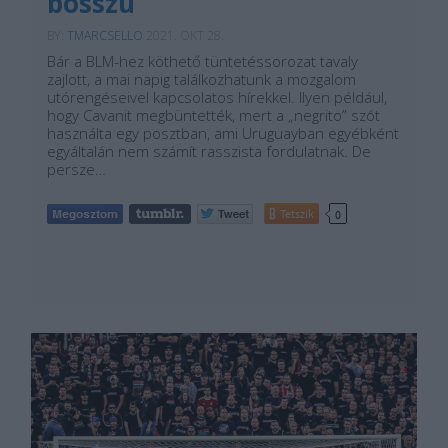
bosszú
BY:
TMARCSELLO
2021. OKT 28.
Bár a BLM-hez köthető tüntetéssorozat tavaly
zajlott, a mai napig találkozhatunk a mozgalom
utórengéseivel kapcsolatos hírekkel. Ilyen például,
hogy Cavanit megbüntették, mert a „negrito” szót
használta egy posztban, ami Uruguayban egyébként
egyáltalán nem számít rasszista fordulatnak. De
persze…
Tetszik
0