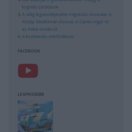
kognitív torzítások
A világ legveszélyesebb migrációs útvonalai: A
Közép-Mediterrán útvonal, A Darién-régió és
az Indiai-óceáni út
A közlekedés mérföldkövei
FACEBOOK
LEGFRISSEBB