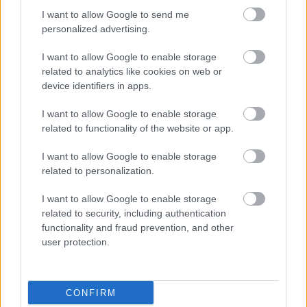
I want to allow Google to send me
personalized advertising.
I want to allow Google to enable storage
related to analytics like cookies on web or
device identifiers in apps.
I want to allow Google to enable storage
related to functionality of the website or app.
Megtalálták a világ
I want to allow Google to enable storage
legkevésbé rasszista
related to personalization.
emberét!
I want to allow Google to enable storage
BY:
MENYHEI
2020. NOV 27.
related to security, including authentication
A Nyírő Gyula Rasszizmuskutató Központ legújabb
functionality and fraud prevention, and other
felmérése óriási vihart kavart szakmai körökben. Az
user protection.
intézet igazgatóját, Dr. Totenkopf Adolfot kérdeztük
meg a részletekről. Kevesen tudják, hogy hazánk
rasszizmus-kutatásban nagyhatalom. Az NYGYRKK
mára olyan ügyfeleket tudhat magáénak, mint az…
CONFIRM