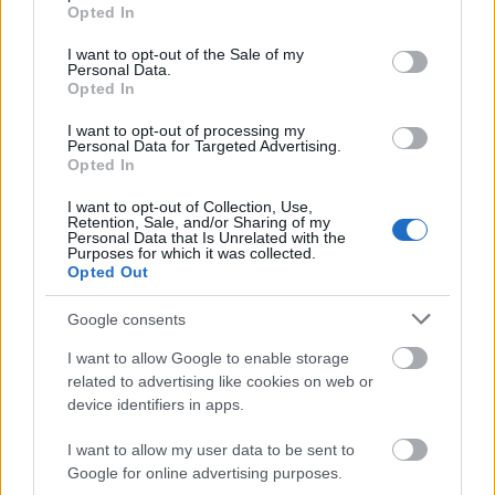
grant or deny consent to Google and its third-party tags to
Opted In
A magyarokra is érvényes
use your data for below specified purposes in below Google
consent section.
I want to opt-out of the Sale of my
a Coca-Cola trendi
Personal Data.
Opted In
fajelmélete? - Frissítve!
I want to opt-out of processing my
BY:
DOMBIBALAZS
2021. FEB 24.
Personal Data for Targeted Advertising.
Opted In
A napokban kiszivárgott képernyőfotók alapján a
Coca-Cola arra oktatja munkavállalóit, hogy legyenek
kevésbé "fehérek". Az előadók között volt a Robin
I want to opt-out of Collection, Use,
Retention, Sale, and/or Sharing of my
DiAngelo írónő, aki megalkotta a szeminárium
Personal Data that Is Unrelated with the
szellemi alapjául szolgáló progresszív fajelméleti
Purposes for which it was collected.
keretrendszert, ami állítása szerint a rasszizmust…
Opted Out
Tetszik
Google consents
0
I want to allow Google to enable storage
related to advertising like cookies on web or
device identifiers in apps.
I want to allow my user data to be sent to
Google for online advertising purposes.