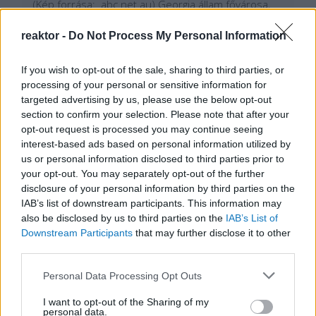
(Kép forrása: abc.net.au) Georgia állam fővárosa,
Atlanta egyik online híroldalán, a feketebőrű
lakosságot megcélzó Atlanta Black Star-on jelent
reaktor -
Do Not Process My Personal Information
meg március 15-én egy írás, amely arról számolt be,
hogy egy fekete édesanya beperelte félig fehér
származású fia középiskoláját, mert gyakorlatilag…
If you wish to opt-out of the sale, sharing to third parties, or
processing of your personal or sensitive information for
targeted advertising by us, please use the below opt-out
Tetszik
0
section to confirm your selection. Please note that after your
opt-out request is processed you may continue seeing
interest-based ads based on personal information utilized by
us or personal information disclosed to third parties prior to
your opt-out. You may separately opt-out of the further
disclosure of your personal information by third parties on the
IAB’s list of downstream participants. This information may
also be disclosed by us to third parties on the
IAB’s List of
Downstream Participants
that may further disclose it to other
third parties.
Please note that this website/app uses one or more Google
Personal Data Processing Opt Outs
services and may gather and store information including but
not limited to your visit or usage behaviour. You may click to
I want to opt-out of the Sharing of my
personal data.