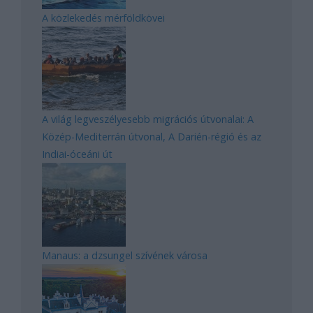
A közlekedés mérföldkövei
A világ legveszélyesebb migrációs útvonalai: A
Közép-Mediterrán útvonal, A Darién-régió és az
Indiai-óceáni út
Manaus: a dzsungel szívének városa