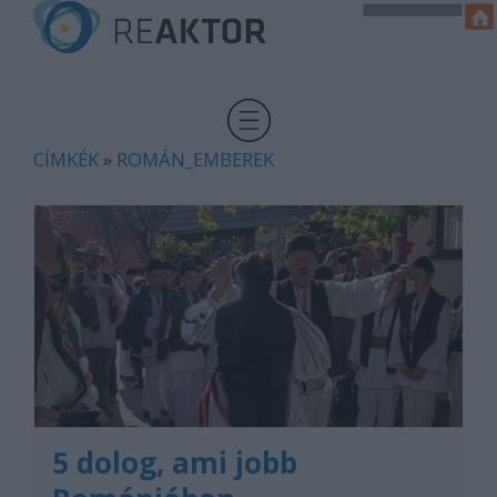
CÍMKÉK
»
ROMÁN_EMBEREK
5 dolog, ami jobb