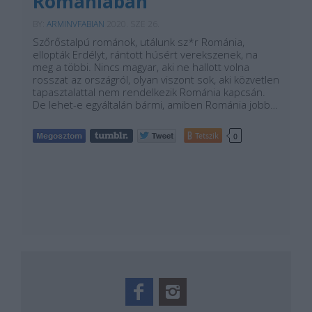
Romániában
BY:
ARMINVFABIAN
2020. SZE 26.
Szőrőstalpú románok, utálunk sz*r Románia,
ellopták Erdélyt, rántott húsért verekszenek, na
meg a többi. Nincs magyar, aki ne hallott volna
rosszat az országról, olyan viszont sok, aki közvetlen
tapasztalattal nem rendelkezik Románia kapcsán.
De lehet-e egyáltalán bármi, amiben Románia jobb…
Tetszik
0