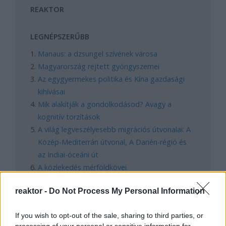
REAKTOR
LEGNÉPSZERŰBB
Manaus: a dzsungel szívének városa
Magyarország rejtett gyöngyszemei
Az egygyermekes politika és Kína gazdasági
kihívásai
Mik alakítják a gondolkodásod? Avagy a
kognitív torzítások
A világ legveszélyesebb migrációs útvonalai: A
Közép-Mediterrán útvonal, A Darién-régió és
az Indiai-óceáni út
A közlekedés mérföldkövei
reaktor -
Do Not Process My Personal Information
FACEBOOK
If you wish to opt-out of the sale, sharing to third parties, or