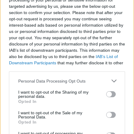
processing of your personal or sensitive information for
targeted advertising by us, please use the below opt-out
section to confirm your selection. Please note that after your
opt-out request is processed you may continue seeing
LEGFRISSEBB
interest-based ads based on personal information utilized by
us or personal information disclosed to third parties prior to
your opt-out. You may separately opt-out of the further
disclosure of your personal information by third parties on the
IAB’s list of downstream participants. This information may
also be disclosed by us to third parties on the
IAB’s List of
Downstream Participants
that may further disclose it to other
third parties.
A közlekedés mérföldkövei
Please note that this website/app uses one or more Google
Personal Data Processing Opt Outs
services and may gather and store information including but
not limited to your visit or usage behaviour. You may click to
I want to opt-out of the Sharing of my
personal data.
grant or deny consent to Google and its third-party tags to
Opted In
use your data for below specified purposes in below Google
consent section.
A világ legveszélyesebb migrációs útvonalai: A
I want to opt-out of the Sale of my
Personal Data.
Közép-Mediterrán útvonal, A Darién-régió és az
Opted In
Indiai-óceáni út
I want to opt-out of processing my