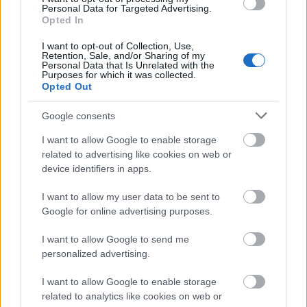
Personal Data for Targeted Advertising.
Opted In
I want to opt-out of Collection, Use,
Retention, Sale, and/or Sharing of my
Personal Data that Is Unrelated with the
Purposes for which it was collected.
Manaus: a dzsungel szívének városa
Opted Out
Google consents
I want to allow Google to enable storage
related to advertising like cookies on web or
device identifiers in apps.
Magyarország rejtett gyöngyszemei
I want to allow my user data to be sent to
Google for online advertising purposes.
I want to allow Google to send me
personalized advertising.
I want to allow Google to enable storage
Mik alakítják a gondolkodásod? Avagy a kognitív
related to analytics like cookies on web or
torzítások