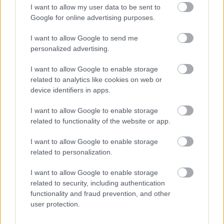
I want to allow my user data to be sent to
Google for online advertising purposes.
I want to allow Google to send me
personalized advertising.
I want to allow Google to enable storage
related to analytics like cookies on web or
device identifiers in apps.
The Queen's Gambit,
I want to allow Google to enable storage
avagy ne nézzük hülyének
related to functionality of the website or app.
a lányainkat
I want to allow Google to enable storage
Lelkes anime rajongó, elvakult akciófilm
related to personalization.
fanatikus, vagy menthetetlen limonádé-rom-
I want to allow Google to enable storage
com-rajongó tizenéves lányokat bilincsel a
related to security, including authentication
képernyők elé hónapok óta az '50-es évekbeli
functionality and fraud prevention, and other
user protection.
különös arcú, csendes, kissé bunkó
sakkmesternő. Mi történik a képkockákon?