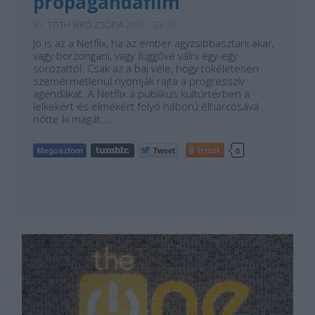
propagandafilm
BY:
TÓTH BÍRÓ ZSÓFIA
2021. SZE 21.
Jó is az a Netflix, ha az ember agyzsibbasztani akar,
vagy borzongani, vagy függővé válni egy-egy
sorozattól. Csak az a baj vele, hogy tökéletesen
szemérmetlenül nyomják rajta a progresszív
agendákat. A Netflix a publikus kultúrtérben a
lelkekért és elmékért folyó háború élharcosává
nőtte ki magát.…
Tetszik
0