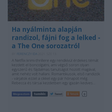
Ha nyálminta alapján
randizol, fájni fog a lelked -
a The One sorozatról
BY:
FERENCZY IDA
2021. SZE 13.
A Netflix krimi-thrillere egy rendkívül érdekes témát
kezdett el boncolgatni, ami végső soron olyan
egyszerű és fájdalmas tanulságot hozott magával,
amit nehéz volt hallani. Romantikusok, első randizók
- várjatok ezzel a cikkel egy pár hónapot még.
Rebecca és társai kezdetben egy igazán kedves…
Tetszik
0