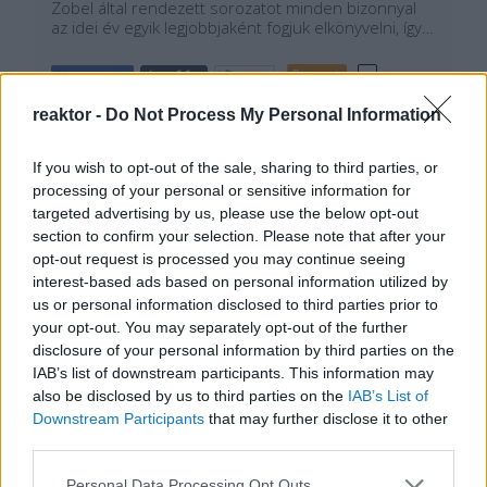
Zobel által rendezett sorozatot minden bizonnyal
az idei év egyik legjobbjaként fogjuk elkönyvelni, így…
Tetszik
0
reaktor -
Do Not Process My Personal Information
If you wish to opt-out of the sale, sharing to third parties, or
processing of your personal or sensitive information for
targeted advertising by us, please use the below opt-out
section to confirm your selection. Please note that after your
opt-out request is processed you may continue seeing
interest-based ads based on personal information utilized by
us or personal information disclosed to third parties prior to
your opt-out. You may separately opt-out of the further
disclosure of your personal information by third parties on the
IAB’s list of downstream participants. This information may
also be disclosed by us to third parties on the
IAB’s List of
Downstream Participants
that may further disclose it to other
third parties.
Please note that this website/app uses one or more Google
Personal Data Processing Opt Outs