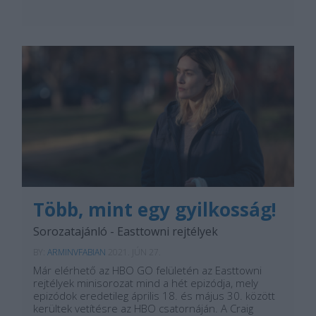
Több, mint egy gyilkosság!
Sorozatajánló - Easttowni rejtélyek
BY:
ARMINVFABIAN
2021. JÚN 27.
Már elérhető az HBO GO felületén az Easttowni
rejtélyek minisorozat mind a hét epizódja, mely
epizódok eredetileg április 18. és május 30. között
kerültek vetítésre az HBO csatornáján. A Craig