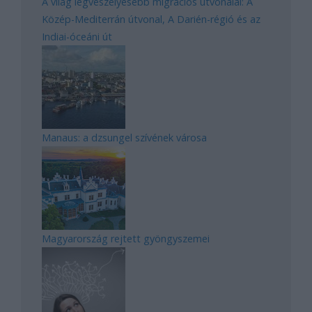
A világ legveszélyesebb migrációs útvonalai: A
Közép-Mediterrán útvonal, A Darién-régió és az
Indiai-óceáni út
Manaus: a dzsungel szívének városa
Magyarország rejtett gyöngyszemei