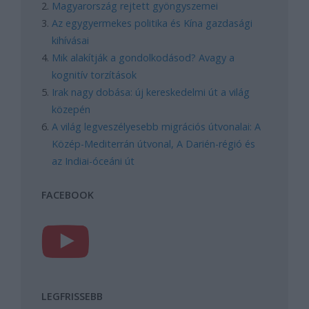
Magyarország rejtett gyöngyszemei
Az egygyermekes politika és Kína gazdasági
kihívásai
Mik alakítják a gondolkodásod? Avagy a
kognitív torzítások
Irak nagy dobása: új kereskedelmi út a világ
közepén
A világ legveszélyesebb migrációs útvonalai: A
Közép-Mediterrán útvonal, A Darién-régió és
az Indiai-óceáni út
FACEBOOK
LEGFRISSEBB