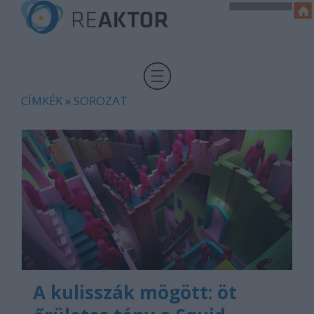
CÍMKÉK
»
SOROZAT
A kulisszák mögött: öt