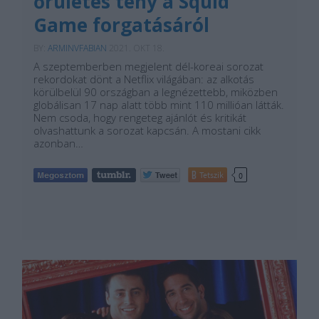
őrületes tény a Squid
Game forgatásáról
BY:
ARMINVFABIAN
2021. OKT 18.
A szeptemberben megjelent dél-koreai sorozat
rekordokat dönt a Netflix világában: az alkotás
körülbelül 90 országban a legnézettebb, miközben
globálisan 17 nap alatt több mint 110 millióan látták.
Nem csoda, hogy rengeteg ajánlót és kritikát
olvashattunk a sorozat kapcsán. A mostani cikk
azonban…
Tetszik
0