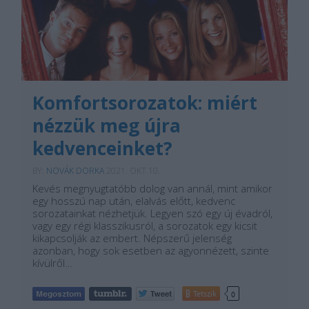
Komfortsorozatok: miért
nézzük meg újra
kedvenceinket?
BY:
NOVÁK DORKA
2021. OKT 10.
Kevés megnyugtatóbb dolog van annál, mint amikor
egy hosszú nap után, elalvás előtt, kedvenc
sorozatainkat nézhetjük. Legyen szó egy új évadról,
vagy egy régi klasszikusról, a sorozatok egy kicsit
kikapcsolják az embert. Népszerű jelenség
azonban, hogy sok esetben az agyonnézett, szinte
kívülről…
Tetszik
0