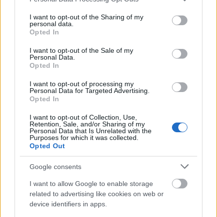
services and may gather and store information including but
Utolsó ajándék egy gyilkos
not limited to your visit or usage behaviour. You may click to
I want to opt-out of the Sharing of my
personal data.
számára? (Sorozatajánló –
grant or deny consent to Google and its third-party tags to
Opted In
use your data for below specified purposes in below Google
A kígyó)
consent section.
I want to opt-out of the Sale of my
Personal Data.
BY:
ARMINVFABIAN
2021. MÁJ 22.
Opted In
A kígyó (The Serpent) című nyolc epizódos
minisorozat 2021 januárjában került adásba a BBC
I want to opt-out of processing my
csatornáján (az első epizódot kicsit több, mint 6
Personal Data for Targeted Advertising.
Opted In
millióan nézték az Egyesült Királyságban), április óta
pedig elérhető a Netflix nemzetközi kínálatában is. A
valós történet által inspirált sorozat az 1970-es…
I want to opt-out of Collection, Use,
Retention, Sale, and/or Sharing of my
Personal Data that Is Unrelated with the
Purposes for which it was collected.
Tetszik
0
Opted Out
Google consents
I want to allow Google to enable storage
related to advertising like cookies on web or
device identifiers in apps.