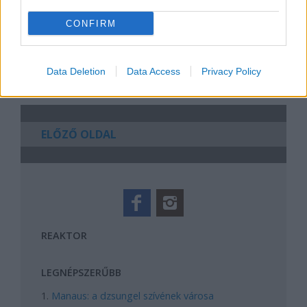
BY:
FERENCZY IDA
2021. JAN 30.
CONFIRM
A kétezres évek elején született lányokra bőkezűen
szórta a semmit a filmipar az utóbbi években. Első
filmélményeik után általánosságban kipipálva...
Data Deletion
Data Access
Privacy Policy
ELŐZŐ OLDAL
REAKTOR
LEGNÉPSZERŰBB
Manaus: a dzsungel szívének városa