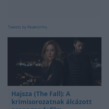
Tweets by ReaktorHu
Hajsza (The Fall): A
krimisorozatnak álcázott