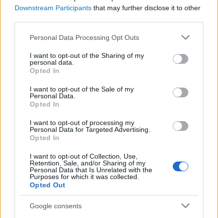
Zobel által rendezett sorozatot minden bizonnyal
Downstream Participants
that may further disclose it to other
az idei év egyik legjobbjaként fogjuk elkönyvelni, így…
third parties.
Tetszik
0
Please note that this website/app uses one or more Google
Personal Data Processing Opt Outs
services and may gather and store information including but
not limited to your visit or usage behaviour. You may click to
I want to opt-out of the Sharing of my
personal data.
grant or deny consent to Google and its third-party tags to
Opted In
use your data for below specified purposes in below Google
consent section.
I want to opt-out of the Sale of my
Personal Data.
Opted In
I want to opt-out of processing my
Personal Data for Targeted Advertising.
Opted In
I want to opt-out of Collection, Use,
Retention, Sale, and/or Sharing of my
Personal Data that Is Unrelated with the
Purposes for which it was collected.
Opted Out
Google consents