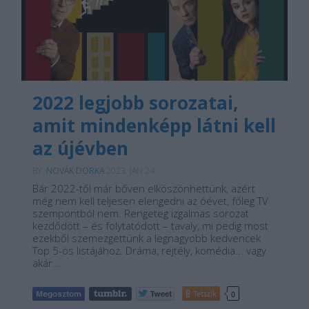
2022 legjobb sorozatai,
amit mindenképp látni kell
az újévben
BY:
NOVÁK DORKA
2023. JAN 24.
Bár 2022-től már bőven elköszönhettünk, azért
még nem kell teljesen elengedni az óévet, főleg TV
szempontból nem. Rengeteg izgalmas sorozat
kezdődött – és folytatódott – tavaly, mi pedig most
ezekből szemezgettünk a legnagyobb kedvencek
Top 5-ös listájához. Dráma, rejtély, komédia... vagy
akár…
Tetszik
0