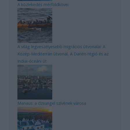
A közlekedés mérföldkövei
A világ legveszélyesebb migrációs útvonalai: A
Közép-Mediterrán útvonal, A Darién-régió és az
Indiai-óceáni út
Manaus: a dzsungel szívének városa