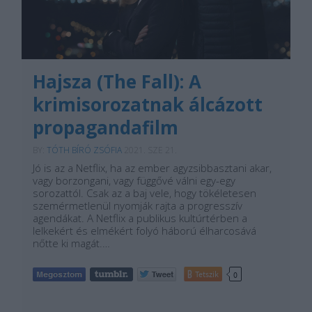
Hajsza (The Fall): A
krimisorozatnak álcázott
propagandafilm
BY:
TÓTH BÍRÓ ZSÓFIA
2021. SZE 21.
Jó is az a Netflix, ha az ember agyzsibbasztani akar,
vagy borzongani, vagy függővé válni egy-egy
sorozattól. Csak az a baj vele, hogy tökéletesen
szemérmetlenül nyomják rajta a progresszív
agendákat. A Netflix a publikus kultúrtérben a
lelkekért és elmékért folyó háború élharcosává
nőtte ki magát.…
Tetszik
0