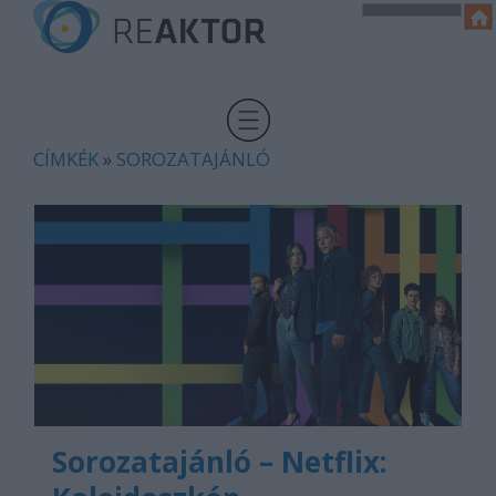
CÍMKÉK
»
SOROZATAJÁNLÓ
Sorozatajánló – Netflix: