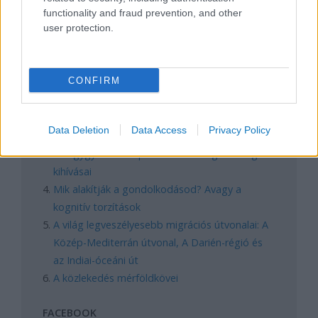
functionality and fraud prevention, and other
user protection.
REAKTOR
CONFIRM
LEGNÉPSZERŰBB
Manaus: a dzsungel szívének városa
Data Deletion
Data Access
Privacy Policy
Magyarország rejtett gyöngyszemei
Az egygyermekes politika és Kína gazdasági
kihívásai
Mik alakítják a gondolkodásod? Avagy a
kognitív torzítások
A világ legveszélyesebb migrációs útvonalai: A
Közép-Mediterrán útvonal, A Darién-régió és
az Indiai-óceáni út
A közlekedés mérföldkövei
FACEBOOK