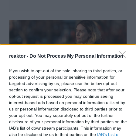
reaktor -
Do Not Process My Personal Information
If you wish to opt-out of the sale, sharing to third parties, or
processing of your personal or sensitive information for
targeted advertising by us, please use the below opt-out
Több, mint egy gyilkosság!
section to confirm your selection. Please note that after your
opt-out request is processed you may continue seeing
Sorozatajánló - Easttowni rejtélyek
interest-based ads based on personal information utilized by
BY:
ARMINVFABIAN
2021. JÚN 27.
us or personal information disclosed to third parties prior to
your opt-out. You may separately opt-out of the further
Már elérhető az HBO GO felületén az Easttowni
rejtélyek minisorozat mind a hét epizódja, mely
disclosure of your personal information by third parties on the
epizódok eredetileg április 18. és május 30. között
IAB’s list of downstream participants. This information may
kerültek vetítésre az HBO csatornáján. A Craig
also be disclosed by us to third parties on the
IAB’s List of