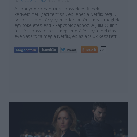
BY:
NOVÁK DORKA
2022. MÁJ 24.
A könnyed romantikus könyvek és filmek
kedvelőinek igazi felfrissülés lehet a Netflix régi-új
sorozata, ami tényleg minden kritériumnak megfelel
egy tökéletes esti kikapcsolódáshoz. A Julia Quinn
által írt könyvsorozat megfilmesítési jogát néhány
éve vásárolta meg a Netflix, és az általuk készített…
Tetszik
0