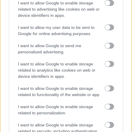
I want to allow Google to enable storage
Utolsó ajándék egy gyilkos
related to advertising like cookies on web or
számára? (Sorozatajánló –
device identifiers in apps.
A kígyó)
I want to allow my user data to be sent to
Google for online advertising purposes.
BY:
ARMINVFABIAN
2021. MÁJ 22.
A kígyó (The Serpent) című nyolc epizódos
I want to allow Google to send me
minisorozat 2021 januárjában került adásba a BBC
personalized advertising.
csatornáján (az első epizódot kicsit több, mint 6
millióan nézték az Egyesült Királyságban), április óta
I want to allow Google to enable storage
pedig elérhető a Netflix nemzetközi kínálatában is. A
related to analytics like cookies on web or
valós történet által inspirált sorozat az 1970-es…
device identifiers in apps.
Tetszik
0
I want to allow Google to enable storage
related to functionality of the website or app.
I want to allow Google to enable storage
related to personalization.
I want to allow Google to enable storage
related to security, including authentication