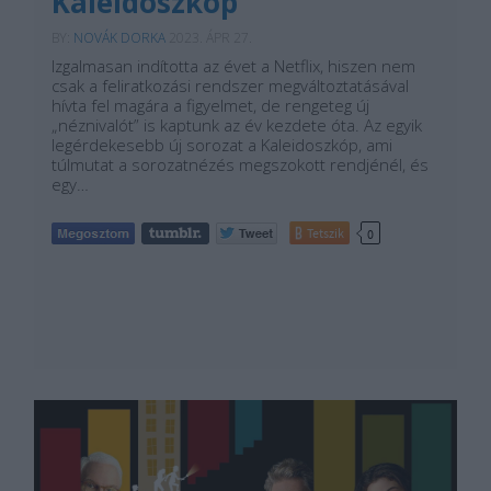
Kaleidoszkóp
BY:
NOVÁK DORKA
2023. ÁPR 27.
Izgalmasan indította az évet a Netflix, hiszen nem
csak a feliratkozási rendszer megváltoztatásával
hívta fel magára a figyelmet, de rengeteg új
„néznivalót” is kaptunk az év kezdete óta. Az egyik
legérdekesebb új sorozat a Kaleidoszkóp, ami
túlmutat a sorozatnézés megszokott rendjénél, és
egy…
Tetszik
0