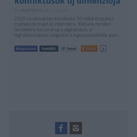
konfliktusok új dimenziója
BY:
REAKTOR.HU
2019. OKT 02.
2020-ra várhatóan körülbelül 50 milliárd eszköz
csatlakozik majd az internetre. Életünk minden
területére beszivárog a digitalizáció, a
leghétköznapibb dolgoktól a legösszetettebb ipari…
Tetszik
0