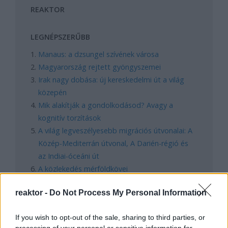
REAKTOR
LEGNÉPSZERŰBB
Manaus: a dzsungel szívének városa
Magyarország rejtett gyöngyszemei
Irak nagy dobása: új kereskedelmi út a világ
közepén
Mik alakítják a gondolkodásod? Avagy a
kognitív torzítások
A világ legveszélyesebb migrációs útvonalai: A
Közép-Mediterrán útvonal, A Darién-régió és
az Indiai-óceáni út
A közlekedés mérföldkövei
reaktor -
Do Not Process My Personal Information
FACEBOOK
If you wish to opt-out of the sale, sharing to third parties, or