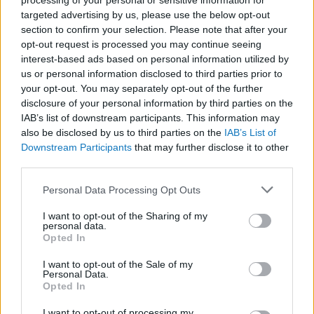
processing of your personal or sensitive information for
targeted advertising by us, please use the below opt-out
section to confirm your selection. Please note that after your
opt-out request is processed you may continue seeing
LEGFRISSEBB
interest-based ads based on personal information utilized by
us or personal information disclosed to third parties prior to
your opt-out. You may separately opt-out of the further
disclosure of your personal information by third parties on the
IAB’s list of downstream participants. This information may
also be disclosed by us to third parties on the
IAB’s List of
Downstream Participants
that may further disclose it to other
third parties.
Irak nagy dobása: új kereskedelmi út a világ
közepén
Please note that this website/app uses one or more Google
Personal Data Processing Opt Outs
services and may gather and store information including but
not limited to your visit or usage behaviour. You may click to
I want to opt-out of the Sharing of my
personal data.
grant or deny consent to Google and its third-party tags to
Opted In
use your data for below specified purposes in below Google
consent section.
I want to opt-out of the Sale of my
Personal Data.
A közlekedés mérföldkövei
Opted In
I want to opt-out of processing my