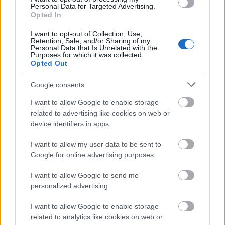
Personal Data for Targeted Advertising.
Opted In
I want to opt-out of Collection, Use,
Retention, Sale, and/or Sharing of my
Personal Data that Is Unrelated with the
A világ legveszélyesebb migrációs útvonalai: A
Purposes for which it was collected.
Közép-Mediterrán útvonal, A Darién-régió és az
Opted Out
Indiai-óceáni út
Google consents
I want to allow Google to enable storage
related to advertising like cookies on web or
device identifiers in apps.
I want to allow my user data to be sent to
Manaus: a dzsungel szívének városa
Google for online advertising purposes.
I want to allow Google to send me
personalized advertising.
I want to allow Google to enable storage
related to analytics like cookies on web or
Magyarország rejtett gyöngyszemei