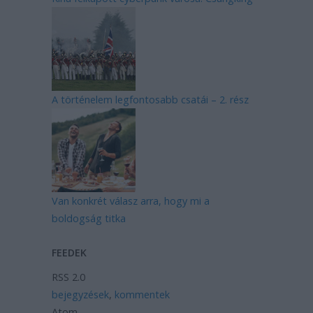
A történelem legfontosabb csatái – 2. rész
Van konkrét válasz arra, hogy mi a
boldogság titka
FEEDEK
RSS 2.0
bejegyzések
,
kommentek
Atom