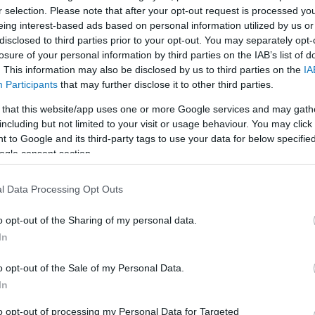
r selection. Please note that after your opt-out request is processed y
eing interest-based ads based on personal information utilized by us or
LEGFRISSEBB
disclosed to third parties prior to your opt-out. You may separately opt-
losure of your personal information by third parties on the IAB’s list of
. This information may also be disclosed by us to third parties on the
IA
Participants
that may further disclose it to other third parties.
 that this website/app uses one or more Google services and may gath
including but not limited to your visit or usage behaviour. You may click 
 to Google and its third-party tags to use your data for below specifi
A közlekedés mérföldkövei
ogle consent section.
l Data Processing Opt Outs
K
o opt-out of the Sharing of my personal data.
In
A világ legveszélyesebb migrációs útvonalai:
A Közép-Mediterrán útvonal, A Darién-régió
o opt-out of the Sale of my Personal Data.
és az Indiai-óceáni út
In
E
to opt-out of processing my Personal Data for Targeted