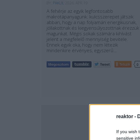
BY:
PAKLIL
2026. ÁPR 19.
A fehérje az egyik legfontosabb
makrotápanyagunk: kulcsszerepet játszik
abban, hogy a nap folyamán energikusnak,
jóllakottnak és kiegyensúlyozottnak érezzük
magunkat. Mégis sokak számára kihívást
jelent a megfelelő mennyiség bevitele.
Ennek egyik oka, hogy nem létezik
mindenkire érvényes, egyszerű…
Tetszik
0
reaktor -
D
If you wish 
sensitive in