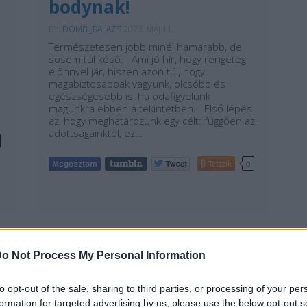
bodynak!
BY:
DOMBI_BALAZS
2023. MÁJ 11.
Természetesen jobb minél hamarabb, de
sosem túl késő. Ami jó hír, hogy rengeteg
előnnyel jár, hiszen azon túl, hogy
magabiztosabbak vagyunk, olcsóbb és
egészségesebb is, ha odafigyelünk
magunkra ebben a tekintetben. Első lépés
az, hogy meghatározunk egy célt: függően az
adottságainktól, ez…
Tetszik
0
o Not Process My Personal Information
to opt-out of the sale, sharing to third parties, or processing of your per
REAKTOR
L
formation for targeted advertising by us, please use the below opt-out s