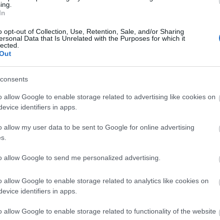
ing.
In
o opt-out of Collection, Use, Retention, Sale, and/or Sharing
ersonal Data that Is Unrelated with the Purposes for which it
lected.
Manaus: a dzsungel szívének városa
Out
consents
o allow Google to enable storage related to advertising like cookies on
evice identifiers in apps.
Magyarország rejtett gyöngyszemei
o allow my user data to be sent to Google for online advertising
s.
to allow Google to send me personalized advertising.
o allow Google to enable storage related to analytics like cookies on
Mik alakítják a gondolkodásod? Avagy a
evice identifiers in apps.
kognitív torzítások
o allow Google to enable storage related to functionality of the website