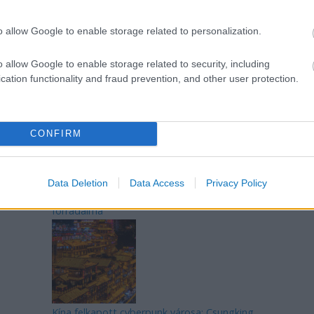
o allow Google to enable storage related to personalization.
o allow Google to enable storage related to security, including
Az egygyermekes politika és Kína gazdasági
cation functionality and fraud prevention, and other user protection.
kihívásai
CONFIRM
Data Deletion
Data Access
Privacy Policy
Japán sebességre kapcsol – A gyorsvasút
forradalma
Kína felkapott cyberpunk városa: Csungking