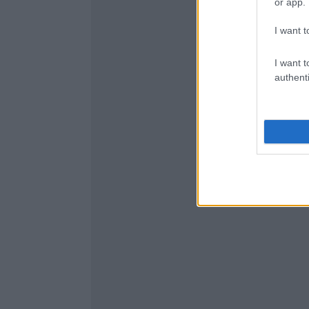
or app.
I want t
I want t
authenti