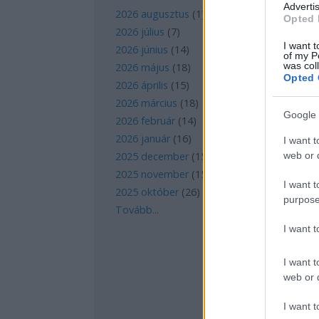
Advertis
2026 augusztus
(
1
)
Opted 
2026 július
(
7
)
I want t
2026 június
(
14
)
of my P
was col
2026 május
(
18
)
Opted 
2026 április
(
15
)
2026 március
(
18
)
Google 
2026 február
(
14
)
2026 január
(
16
)
I want t
web or d
2025 december
(
15
)
2025 november
(
15
)
I want t
2025 október
(
26
)
purpose
Tovább
...
I want 
I want t
web or d
I want t