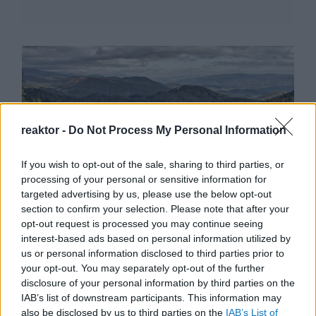
reaktor -
Do Not Process My Personal Information
If you wish to opt-out of the sale, sharing to third parties, or
processing of your personal or sensitive information for
targeted advertising by us, please use the below opt-out
Hogyan alakult az
section to confirm your selection. Please note that after your
opt-out request is processed you may continue seeing
erdőgazdálkodás a
interest-based ads based on personal information utilized by
történelmi
us or personal information disclosed to third parties prior to
your opt-out. You may separately opt-out of the further
Magyarországon?
disclosure of your personal information by third parties on the
IAB’s list of downstream participants. This information may
BY:
REAKTOR.HU
2022. NOV 03.
also be disclosed by us to third parties on the
IAB’s List of