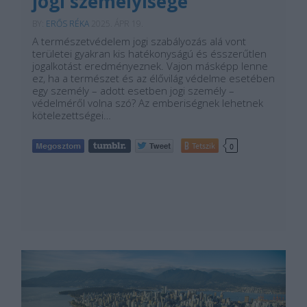
jogi személyisége
BY:
ERŐS RÉKA
2025. ÁPR 19.
A természetvédelem jogi szabályozás alá vont
területei gyakran kis hatékonyságú és ésszerűtlen
jogalkotást eredményeznek. Vajon másképp lenne
ez, ha a természet és az élővilág védelme esetében
egy személy – adott esetben jogi személy –
védelméről volna szó? Az emberiségnek lehetnek
kötelezettségei…
Tetszik
0