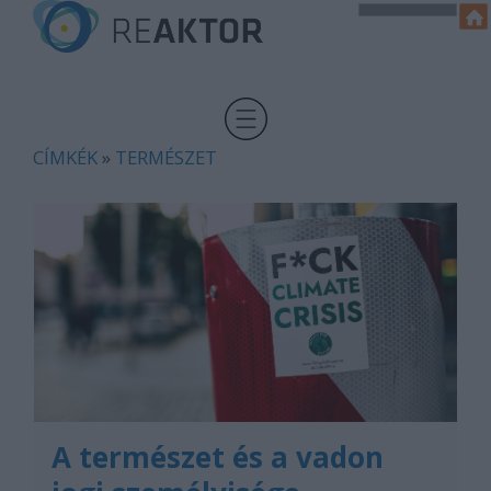
CÍMKÉK
»
TERMÉSZET
A természet és a vadon