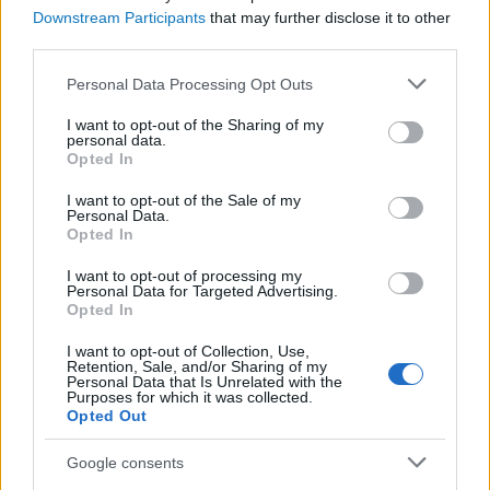
Óriási figyelmet kapott a magyar kormány 2022-es
Downstream Participants
that may further disclose it to other
rendelete, amely a fakivágás szabályait változtatta
third parties.
meg – rengeteg pontot és érvet sorakoztathatnánk
fel a témában; ugyanakkor a mai erdészet
Please note that this website/app uses one or more Google
helyzetének értékelése céljából érdemes
Personal Data Processing Opt Outs
services and may gather and store information including but
áttekinteni a történelmi Magyarország
erdőgazdálkodásának legfőbb…
not limited to your visit or usage behaviour. You may click to
I want to opt-out of the Sharing of my
personal data.
grant or deny consent to Google and its third-party tags to
Opted In
use your data for below specified purposes in below Google
Tetszik
0
consent section.
I want to opt-out of the Sale of my
Personal Data.
Opted In
I want to opt-out of processing my
Personal Data for Targeted Advertising.
Opted In
I want to opt-out of Collection, Use,
Retention, Sale, and/or Sharing of my
Personal Data that Is Unrelated with the
Purposes for which it was collected.
Opted Out
Google consents