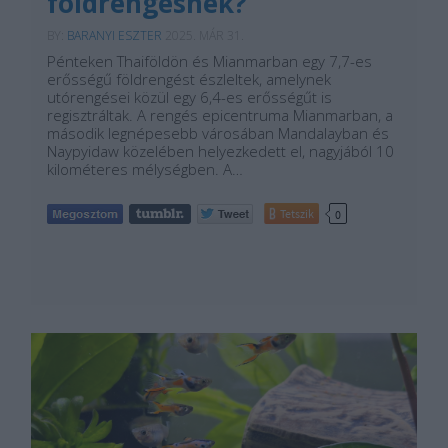
földrengésnek?
BY:
BARANYI ESZTER
2025. MÁR 31.
Pénteken Thaiföldön és Mianmarban egy 7,7-es
erősségű földrengést észleltek, amelynek
utórengései közül egy 6,4-es erősségűt is
regisztráltak. A rengés epicentruma Mianmarban, a
második legnépesebb városában Mandalayban és
Naypyidaw közelében helyezkedett el, nagyjából 10
kilométeres mélységben. A…
Tetszik
0