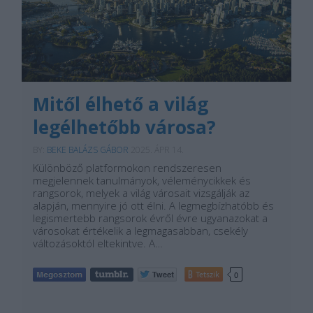
Mitől élhető a világ
legélhetőbb városa?
BY:
BEKE BALÁZS GÁBOR
2025. ÁPR 14.
Különböző platformokon rendszeresen
megjelennek tanulmányok, véleménycikkek és
rangsorok, melyek a világ városait vizsgálják az
alapján, mennyire jó ott élni. A legmegbízhatóbb és
legismertebb rangsorok évről évre ugyanazokat a
városokat értékelik a legmagasabban, csekély
változásoktól eltekintve. A…
Tetszik
0