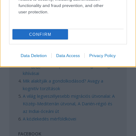
functionality and fraud prevention, and other
user protection.
REAKTOR
CONFIRM
LEGNÉPSZERŰBB
Manaus: a dzsungel szívének városa
Data Deletion
Data Access
Privacy Policy
Magyarország rejtett gyöngyszemei
Az egygyermekes politika és Kína gazdasági
kihívásai
Mik alakítják a gondolkodásod? Avagy a
kognitív torzítások
A világ legveszélyesebb migrációs útvonalai: A
Közép-Mediterrán útvonal, A Darién-régió és
az Indiai-óceáni út
A közlekedés mérföldkövei
FACEBOOK