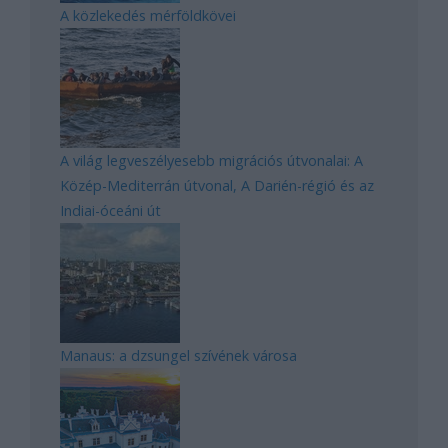
A közlekedés mérföldkövei
A világ legveszélyesebb migrációs útvonalai: A
Közép-Mediterrán útvonal, A Darién-régió és az
Indiai-óceáni út
Manaus: a dzsungel szívének városa