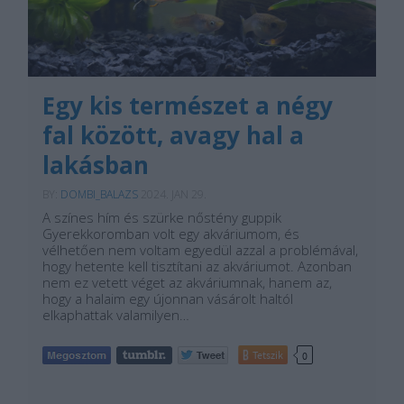
Egy kis természet a négy
fal között, avagy hal a
lakásban
BY:
DOMBI_BALAZS
2024. JAN 29.
A színes hím és szürke nőstény guppik
Gyerekkoromban volt egy akváriumom, és
vélhetően nem voltam egyedül azzal a problémával,
hogy hetente kell tisztítani az akváriumot. Azonban
nem ez vetett véget az akváriumnak, hanem az,
hogy a halaim egy újonnan vásárolt haltól
elkaphattak valamilyen…
Tetszik
0