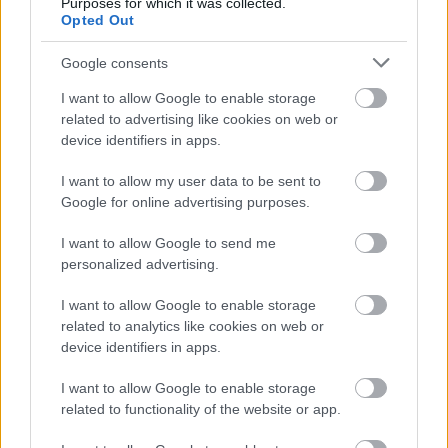
Purposes for which it was collected.
Irak nagy dobása: új kereskedelmi út a világ
Opted Out
közepén
Google consents
I want to allow Google to enable storage
related to advertising like cookies on web or
device identifiers in apps.
I want to allow my user data to be sent to
A közlekedés mérföldkövei
Google for online advertising purposes.
I want to allow Google to send me
personalized advertising.
I want to allow Google to enable storage
related to analytics like cookies on web or
A világ legveszélyesebb migrációs útvonalai: A
device identifiers in apps.
Közép-Mediterrán útvonal, A Darién-régió és az
Indiai-óceáni út
I want to allow Google to enable storage
related to functionality of the website or app.