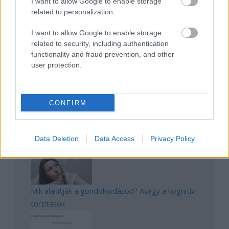
I want to allow Google to enable storage
related to personalization.
I want to allow Google to enable storage
Manaus: a dzsungel szívének városa
related to security, including authentication
functionality and fraud prevention, and other
user protection.
CONFIRM
Magyarország rejtett gyöngyszemei
Data Deletion
Data Access
Privacy Policy
Mik alakítják a gondolkodásod? Avagy a kognitív
torzítások