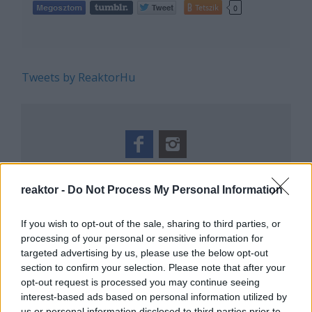
Tetszik
0
Tweets by ReaktorHu
REAKTOR
reaktor -
Do Not Process My Personal Information
LEGNÉPSZERŰBB
If you wish to opt-out of the sale, sharing to third parties, or
Manaus: a dzsungel szívének városa
processing of your personal or sensitive information for
targeted advertising by us, please use the below opt-out
Magyarország rejtett gyöngyszemei
section to confirm your selection. Please note that after your
Irak nagy dobása: új kereskedelmi út a világ
opt-out request is processed you may continue seeing
közepén
interest-based ads based on personal information utilized by
Mik alakítják a gondolkodásod? Avagy a
us or personal information disclosed to third parties prior to