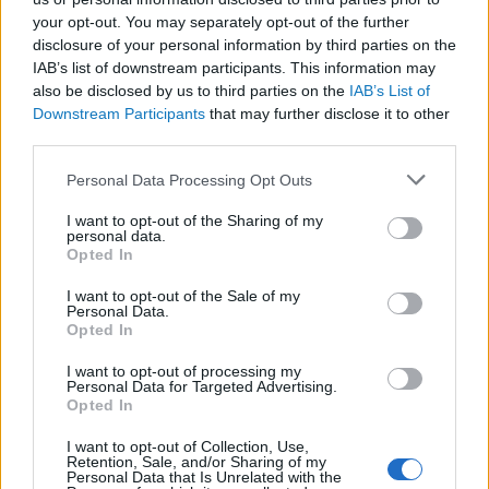
kognitív torzítások
your opt-out. You may separately opt-out of the further
disclosure of your personal information by third parties on the
A világ legveszélyesebb migrációs útvonalai: A
IAB’s list of downstream participants. This information may
Közép-Mediterrán útvonal, A Darién-régió és
also be disclosed by us to third parties on the
IAB’s List of
az Indiai-óceáni út
Downstream Participants
that may further disclose it to other
A közlekedés mérföldkövei
third parties.
Please note that this website/app uses one or more Google
Personal Data Processing Opt Outs
FACEBOOK
services and may gather and store information including but
not limited to your visit or usage behaviour. You may click to
I want to opt-out of the Sharing of my
personal data.
grant or deny consent to Google and its third-party tags to
Opted In
use your data for below specified purposes in below Google
consent section.
I want to opt-out of the Sale of my
Personal Data.
Opted In
LEGFRISSEBB
I want to opt-out of processing my
Personal Data for Targeted Advertising.
Opted In
I want to opt-out of Collection, Use,
Retention, Sale, and/or Sharing of my
Personal Data that Is Unrelated with the