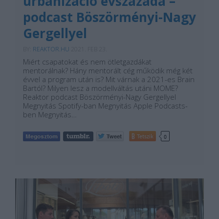
urbanizáció évszázada –
podcast Böszörményi-Nagy
Gergellyel
BY:
REAKTOR.HU
2021. FEB 23.
Miért csapatokat és nem ötletgazdákat
mentorálnak? Hány mentorált cég működik még két
évvel a program után is? Mit várnak a 2021-es Brain
Bartól? Milyen lesz a modellváltás utáni MOME?
Reaktor podcast Böszörményi-Nagy Gergellyel
Megnyitás Spotify-ban Megnyitás Apple Podcasts-
ben Megnyitás…
Tetszik
0