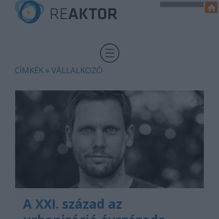
CÍMKÉK
»
VÁLLALKOZÓ
A XXI. század az