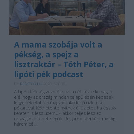
A mama szobája volt a
pékség, a spejz a
lisztraktár – Tóth Péter, a
lipóti pék podcast
BY:
REAKTOR.HU
2020. SZE 30.
A Lipóti Pékség vezetője azt a célt tűzte ki maguk
elé, hogy az ország minden településén képesek
legyenek ellátni a magyar tulajdonú üzleteket
pékáruval. Kéthetente nyitnak új üzletet, ha észak-
keleten is lesz üzemük, akkor teljes lesz az
országos lefedettségük. Polgármesterként mindig
három cél…