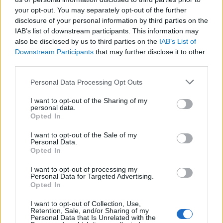
kognitív torzítások
your opt-out. You may separately opt-out of the further
disclosure of your personal information by third parties on the
A világ legveszélyesebb migrációs útvonalai: A
IAB’s list of downstream participants. This information may
Közép-Mediterrán útvonal, A Darién-régió és
also be disclosed by us to third parties on the
IAB’s List of
az Indiai-óceáni út
Downstream Participants
that may further disclose it to other
A közlekedés mérföldkövei
third parties.
Please note that this website/app uses one or more Google
Personal Data Processing Opt Outs
FACEBOOK
services and may gather and store information including but
not limited to your visit or usage behaviour. You may click to
I want to opt-out of the Sharing of my
personal data.
grant or deny consent to Google and its third-party tags to
Opted In
use your data for below specified purposes in below Google
consent section.
I want to opt-out of the Sale of my
Personal Data.
Opted In
LEGFRISSEBB
I want to opt-out of processing my
Personal Data for Targeted Advertising.
Opted In
I want to opt-out of Collection, Use,
Retention, Sale, and/or Sharing of my
Personal Data that Is Unrelated with the