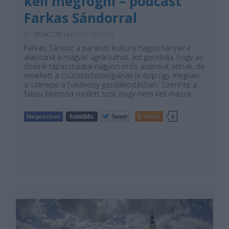
kell megfogni – podcast
Farkas Sándorral
BY:
REAKTOR.HU
2020. NOV 24.
Farkas Sándor a paraszti kultúra hagyományaira
alapozná a magyar agráriumot, azt gondolja, hogy az
őseink tapasztalatai nagyon erős alapokat adnak, de
emellett a csúcstechnológiának is épp úgy megvan
a szerepe a hatékony gazdálkodásban. Szerinte a
falusi életmód mellett szól, hogy nem kell mások…
Tetszik
0