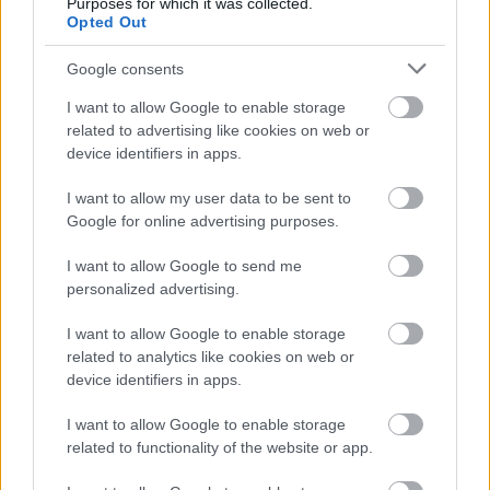
Purposes for which it was collected.
Irak nagy dobása: új kereskedelmi út a világ
Opted Out
közepén
Google consents
I want to allow Google to enable storage
related to advertising like cookies on web or
device identifiers in apps.
I want to allow my user data to be sent to
A közlekedés mérföldkövei
Google for online advertising purposes.
I want to allow Google to send me
personalized advertising.
I want to allow Google to enable storage
related to analytics like cookies on web or
A világ legveszélyesebb migrációs útvonalai: A
device identifiers in apps.
Közép-Mediterrán útvonal, A Darién-régió és az
Indiai-óceáni út
I want to allow Google to enable storage
related to functionality of the website or app.