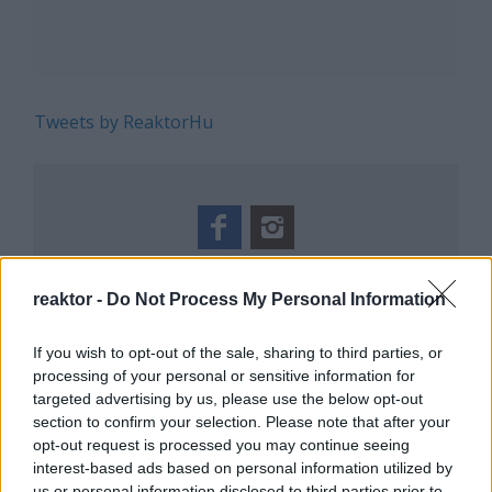
Tweets by ReaktorHu
REAKTOR
reaktor -
Do Not Process My Personal Information
LEGNÉPSZERŰBB
If you wish to opt-out of the sale, sharing to third parties, or
Manaus: a dzsungel szívének városa
processing of your personal or sensitive information for
targeted advertising by us, please use the below opt-out
Magyarország rejtett gyöngyszemei
section to confirm your selection. Please note that after your
Irak nagy dobása: új kereskedelmi út a világ
opt-out request is processed you may continue seeing
közepén
interest-based ads based on personal information utilized by
Mik alakítják a gondolkodásod? Avagy a
us or personal information disclosed to third parties prior to