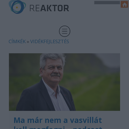
CÍMKÉK
»
VIDÉKFEJLESZTÉS
Ma már nem a vasvillát