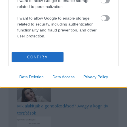
I want to allow Google to enable storage
related to personalization.
I want to allow Google to enable storage
Manaus: a dzsungel szívének városa
related to security, including authentication
functionality and fraud prevention, and other
user protection.
CONFIRM
Magyarország rejtett gyöngyszemei
Data Deletion
Data Access
Privacy Policy
Mik alakítják a gondolkodásod? Avagy a kognitív
torzítások