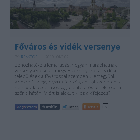
Főváros és vidék versenye
BY:
REAKTOR.HU
2019. OKT 02.
Behozható-e a lemaradás, hogyan maradhatnak
versenyképesek a megyeszékhelyek és a vidéki
települések a fővárossal szemben „Lemegyünk
vidékre.” Ez egy olyan kifejezés, amitől szerintem a
nem budapesti lakosság jelentős részének feláll a
szőr a hátán. Miért is alakult ki ez a kifejezés?…
Tetszik
0