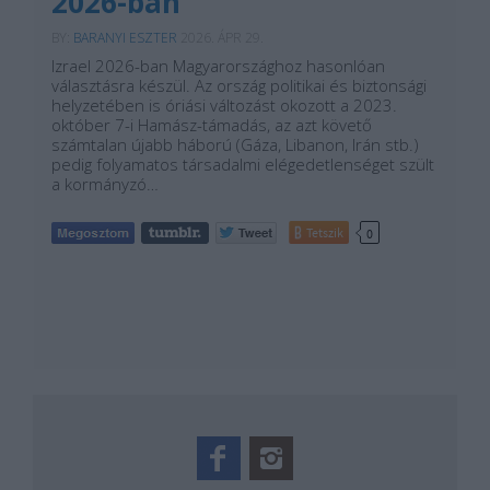
2026-ban
BY:
BARANYI ESZTER
2026. ÁPR 29.
Izrael 2026-ban Magyarországhoz hasonlóan
választásra készül. Az ország politikai és biztonsági
helyzetében is óriási változást okozott a 2023.
október 7-i Hamász-támadás, az azt követő
számtalan újabb háború (Gáza, Libanon, Irán stb.)
pedig folyamatos társadalmi elégedetlenséget szült
a kormányzó…
Tetszik
0