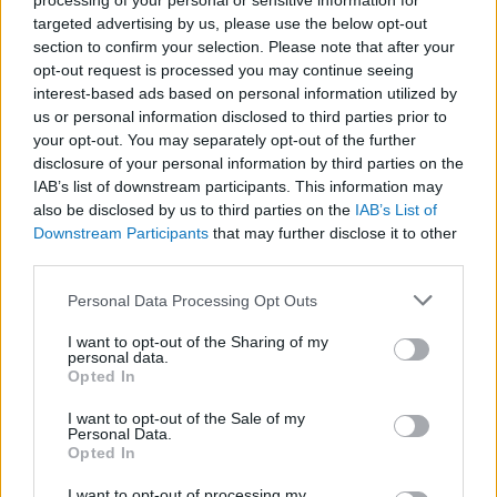
processing of your personal or sensitive information for
targeted advertising by us, please use the below opt-out
section to confirm your selection. Please note that after your
opt-out request is processed you may continue seeing
LEGFRISSEBB
interest-based ads based on personal information utilized by
us or personal information disclosed to third parties prior to
your opt-out. You may separately opt-out of the further
disclosure of your personal information by third parties on the
IAB’s list of downstream participants. This information may
also be disclosed by us to third parties on the
IAB’s List of
Downstream Participants
that may further disclose it to other
third parties.
A közlekedés mérföldkövei
Please note that this website/app uses one or more Google
Personal Data Processing Opt Outs
services and may gather and store information including but
not limited to your visit or usage behaviour. You may click to
I want to opt-out of the Sharing of my
personal data.
grant or deny consent to Google and its third-party tags to
Opted In
use your data for below specified purposes in below Google
consent section.
A világ legveszélyesebb migrációs útvonalai: A
I want to opt-out of the Sale of my
Personal Data.
Közép-Mediterrán útvonal, A Darién-régió és az
Opted In
Indiai-óceáni út
I want to opt-out of processing my