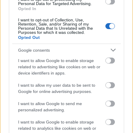
Personal Data for Targeted Advertising.
Opted In
I want to opt-out of Collection, Use,
Retention, Sale, and/or Sharing of my
Personal Data that Is Unrelated with the
Purposes for which it was collected.
Manaus: a dzsungel szívének városa
Opted Out
Google consents
I want to allow Google to enable storage
related to advertising like cookies on web or
device identifiers in apps.
Magyarország rejtett gyöngyszemei
I want to allow my user data to be sent to
Google for online advertising purposes.
I want to allow Google to send me
personalized advertising.
I want to allow Google to enable storage
Mik alakítják a gondolkodásod? Avagy a kognitív
related to analytics like cookies on web or
torzítások