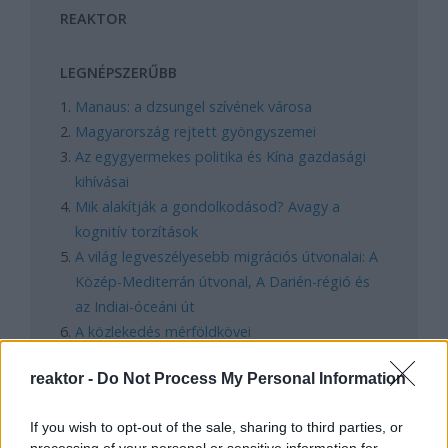
REAKTOR
LEGNÉPSZERŰBB
Manaus: a dzsungel szívének városa
Magyarország rejtett gyöngyszemei
Az egygyermekes politika és Kína gazdasági
kihívásai
Mik alakítják a gondolkodásod? Avagy a
kognitív torzítások
A világ legveszélyesebb migrációs útvonalai: A
Közép-Mediterrán útvonal, A Darién-régió és
az Indiai-óceáni út
A közlekedés mérföldkövei
reaktor -
Do Not Process My Personal Information
FACEBOOK
If you wish to opt-out of the sale, sharing to third parties, or