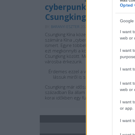
cyberpunk városa:
Opted 
Csungking
Google 
BY:
BARANYI ESZTER
2026. JÚL 02.
I want t
Csungking Kína közepén található és sokak
web or d
számára Kína „cyberpunk” városaként
ismert. Egyre többek által felkapott úti cél,
ezt megkönnyíti a közvetlen járat Budapest-
I want t
Csungking között. Mindössze 11 óra alatt a
purpose
városba érkezünk.
I want 
Érdemes ezzel a vidóval kezdenünk, hogy
lássuk miről is szól Csungking városa!
I want t
Csungking már időszámításunk előtt a 11.
web or d
században Ba állam központja volt, amely
korai időkben egy független régiót képviselt..
I want t
or app.
I want t
I want t