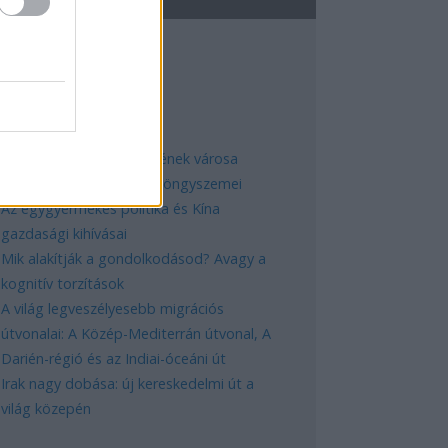
EGNÉPSZERŰBB
Manaus: a dzsungel szívének városa
Magyarország rejtett gyöngyszemei
Az egygyermekes politika és Kína
gazdasági kihívásai
Mik alakítják a gondolkodásod? Avagy a
kognitív torzítások
A világ legveszélyesebb migrációs
útvonalai: A Közép-Mediterrán útvonal, A
Darién-régió és az Indiai-óceáni út
Irak nagy dobása: új kereskedelmi út a
világ közepén