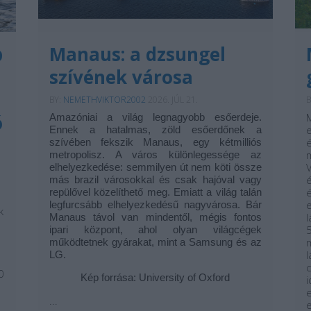
b
Manaus: a dzsungel
szívének városa
BY:
NEMETHVIKTOR2002
2026. JÚL 21.
B
ó
Amazóniai a világ legnagyobb esőerdeje.
Ennek a hatalmas, zöld esőerdőnek a
szívében fekszik Manaus, egy kétmilliós
metropolisz. A város különlegessége az
elhelyezkedése: semmilyen út nem köti össze
más brazil városokkal és csak hajóval vagy
repülővel közelíthető meg. Emiatt a világ talán
legfurcsább elhelyezkedésű nagyvárosa. Bár
k
Manaus távol van mindentől, mégis fontos
ipari központ, ahol olyan világcégek
működtetnek gyárakat, mint a Samsung és az
LG.
0
Kép forrása: University of Oxford
...