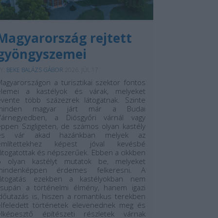
Magyarország rejtett
gyöngyszemei
Y:
BEKE BALÁZS GÁBOR
2026. JÚL 17.
Magyarországon a turisztikai szektor fontos
elemei a kastélyok és várak, melyeket
évente több százezrek látogatnak. Szinte
minden magyar járt már a Budai
Várnegyedben, a Diósgyőri várnál vagy
éppen Szigligeten, de számos olyan kastély
és vár akad hazánkban melyek az
említettekhez képest jóval kevésbé
látogatottak és népszerűek. Ebben a cikkben
5 olyan kastélyt mutatok be, melyeket
mindenképpen érdemes felkeresni. A
látogatás ezekben a kastélyokban nem
csupán a történelmi élmény, hanem igazi
időutazás is, hiszen a romantikus terekben
elfeledett történetek elevenednek meg és
elképesztő építészeti részletek várnak